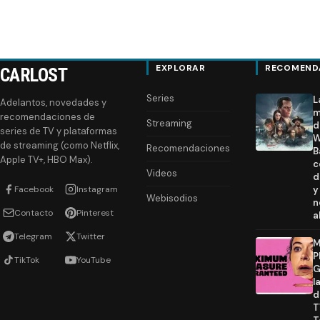
EXPLORAR
RECOMEND
CARLOST
Series
L
Adelantos, novedades y
m
recomendaciones de
Streaming
d
series de TV y plataformas
W
de streaming (como Netflix,
Recomendaciones
B
Apple TV+, HBO Max).
c
Videos
d
Facebook
Instagram
y
Webisodios
n
Contacto
Pinterest
a
Telegram
Twitter
M
P
TikTok
YouTube
G
l
d
T