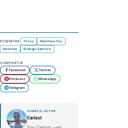
ETIQUETAS
Fotos
Matthew Fox
Noticias
Rodrigo Santoro
COMPARTIR
Facebook
Twitter
Pinterest
WhatsApp
Telegram
SOBRE EL AUTOR
Carlost
Soy Carlost —mi