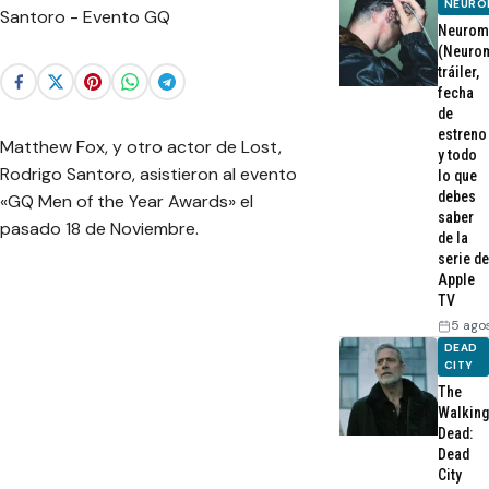
NEURO
Neurom
(Neurom
tráiler,
fecha
de
estreno
Matthew Fox, y otro actor de Lost,
y todo
Rodrigo Santoro, asistieron al evento
lo que
debes
«GQ Men of the Year Awards» el
saber
pasado 18 de Noviembre.
de la
serie de
Apple
TV
5 ago
DEAD
CITY
The
Walking
Dead:
Dead
City