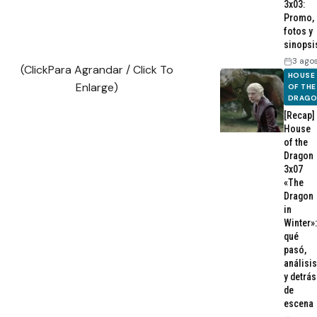
3x03:
Promo,
fotos y
sinopsi
3 ago
(ClickPara Agrandar / Click To
HOUSE
Enlarge)
OF THE
DRAG
[Recap]
House
of the
Dragon
3x07
«The
Dragon
in
Winter»:
qué
pasó,
análisis
y detrás
de
escena