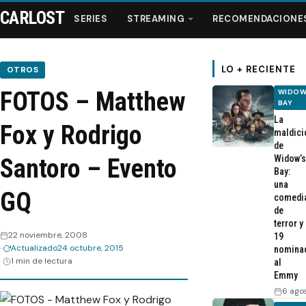
CARLOST
SERIES
STREAMING
RECOMENDACIONE
LO + RECIENTE
OTROS
FOTOS – Matthew
WIDOW
Series
BAY
La
Fox y Rodrigo
maldici
Streaming
de
Widow’s
Santoro – Evento
Bay:
Recomendaciones
una
GQ
comedi
de
Videos
terror y
22 noviembre, 2008
19
Actualizado
24 octubre, 2015
nomina
Webisodios
1 min de lectura
al
Emmy
6 ago