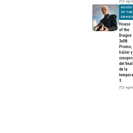
3 ago
HOUSE
OF THE
DRAG
House
of the
Dragon
3x08:
Promo,
tráiler y
sinopsi
del final
de la
tempor
3
2 ago