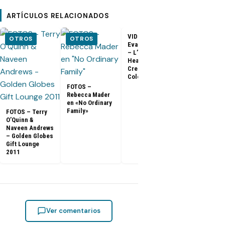
ARTÍCULOS RELACIONADOS
VIDEO –
VIDEO –
OTROS
OTROS
Evangeline Lilly
Entrevista a
– L’Oreal
Matthew Fox 
Healthy Look
ArsenalTV
Creme Gloss
Color [HD]
FOTOS –
Rebecca Mader
en «No Ordinary
Family»
FOTOS – Terry
O’Quinn &
Naveen Andrews
– Golden Globes
Gift Lounge
2011
Ver comentarios