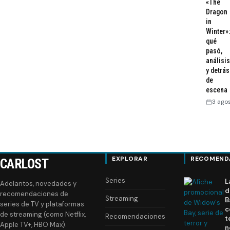
«The
Dragon
in
Winter»:
qué
pasó,
análisis
y detrás
de
escena
3 ago
EXPLORAR
RECOMEND
CARLOST
Series
L
Adelantos, novedades y
d
recomendaciones de
Streaming
B
series de TV y plataformas
c
de streaming (como Netflix,
Recomendaciones
t
Apple TV+, HBO Max).
n