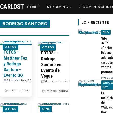
CARLOST
SERIES
STREAMING
RECOMENDACIONE
LO + RECIENTE
RODRIGO SANTORO
SILO
Series
Silo
3x07
OTROS
OTROS
«Radio»
FOTOS –
Streaming
FOTOS –
Escena
Matthew Fox
adelant
Rodrigo
sinopsi
y Rodrigo
Santoro en
Recomendaciones
y fotos
Santoro –
Evento de
promoc
Evento GQ
Vogue
6 ago
Videos
22 noviembre, 2008
14 noviembre, 2008
WIDOW
·
·
BAY
1 min de lectura
1 min de lectura
La
Webisodios
maldici
de
Widow’s
OTROS
CINE
Bay: