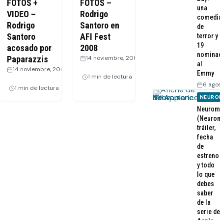
FOTOS +
FOTOS –
una
VIDEO –
Rodrigo
comedi
Rodrigo
Santoro en
de
Santoro
AFI Fest
terror y
19
acosado por
2008
nomina
Paparazzis
14 noviembre, 2008
al
·
14 noviembre, 2008
Emmy
1 min de lectura
·
6 ago
1 min de lectura
NEURO
Neurom
(Neurom
tráiler,
fecha
de
estreno
y todo
lo que
debes
saber
de la
serie de