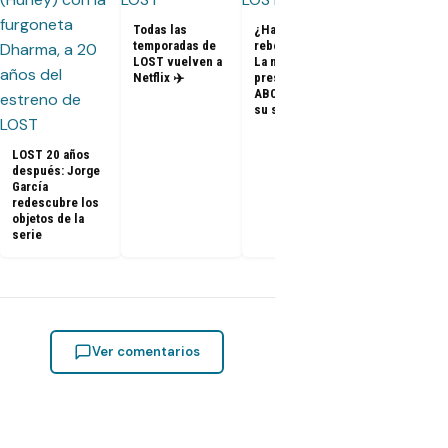
Todas las
¿Habrá un
temporadas de
reboot de Lost?
FOTOS + VID
LOST vuelven a
La nueva
– Elenco de 
Netflix ✈️
presidenta de
en el PaleyF
ABC dice que es
2014
su sueño
LOST 20 años
después: Jorge
García
redescubre los
objetos de la
serie
Ver comentarios