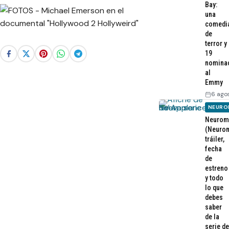
Bay:
una
comedi
de
terror y
19
nomina
al
Emmy
6 ago
NEURO
Neurom
(Neurom
tráiler,
fecha
de
estreno
y todo
lo que
debes
saber
de la
serie de