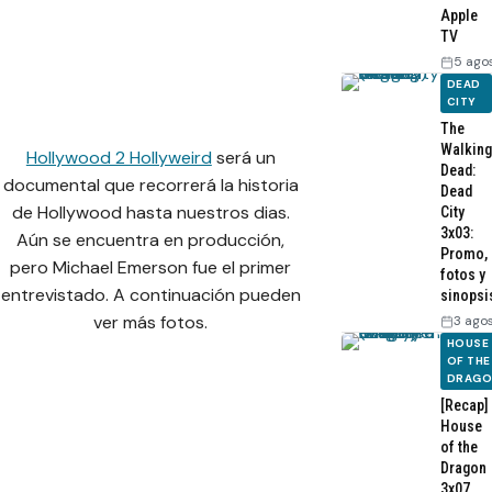
Apple
TV
5 ago
DEAD
CITY
The
Walking
Hollywood 2 Hollyweird
será un
Dead:
documental que recorrerá la historia
Dead
de Hollywood hasta nuestros dias.
City
3x03:
Aún se encuentra en producción,
Promo,
pero Michael Emerson fue el primer
fotos y
entrevistado. A continuación pueden
sinopsi
ver más fotos.
3 ago
HOUSE
OF THE
DRAG
[Recap]
House
of the
Dragon
3x07