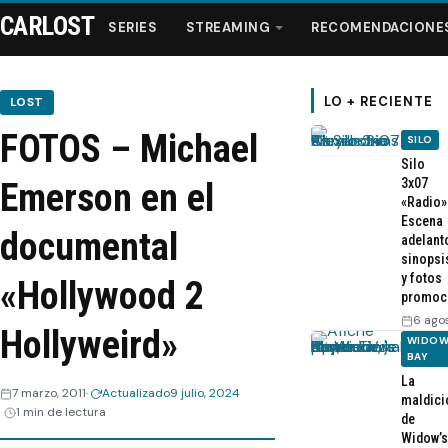
CARLOST
SERIES
STREAMING
RECOMENDACIONE
LO + RECIENTE
LOST
FOTOS – Michael
SILO
Series
Silo
3x07
Emerson en el
«Radio»
Streaming
Escena
documental
adelant
sinopsi
Recomendaciones
y fotos
«Hollywood 2
promoc
Videos
6 ago
Hollyweird»
WIDOW
BAY
Webisodios
La
7 marzo, 2011
Actualizado
9 julio, 2024
maldici
1 min de lectura
de
Widow’s