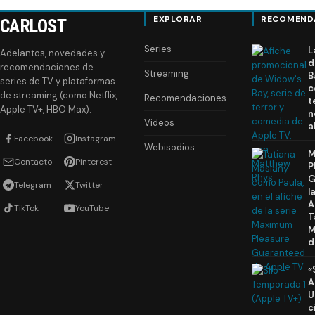
EXPLORAR
RECOMEND
CARLOST
Series
L
Adelantos, novedades y
d
recomendaciones de
Streaming
B
series de TV y plataformas
c
de streaming (como Netflix,
Recomendaciones
t
Apple TV+, HBO Max).
n
Videos
a
Facebook
Instagram
Webisodios
M
Contacto
Pinterest
P
G
Telegram
Twitter
l
A
TikTok
YouTube
T
M
d
«
A
U
c