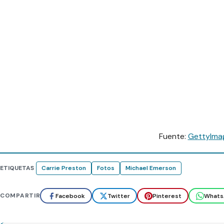
Fuente:
GettyIma
ETIQUETAS
Carrie Preston
Fotos
Michael Emerson
COMPARTIR
Facebook
Twitter
Pinterest
Whats