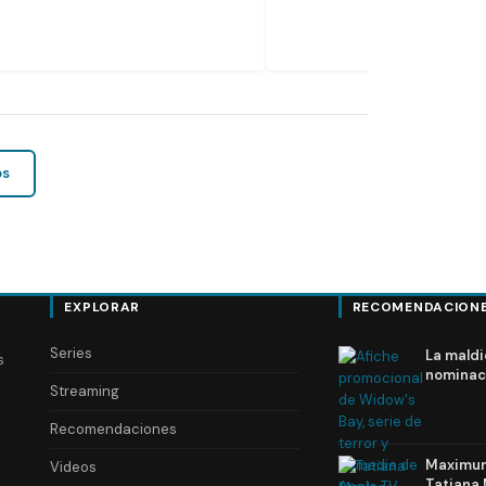
os
EXPLORAR
RECOMENDACION
Series
La maldi
s
nominac
Streaming
Recomendaciones
Maximum 
Videos
Tatiana 