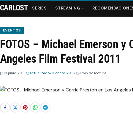
CARLOST
SERIES
STREAMING
RECOMENDACIONE
EVENTOS
FOTOS – Michael Emerson y C
Series
Angeles Film Festival 2011
Streaming
18 junio, 2011
Actualizado
20 enero, 2016
1 min de lectura
Recomendaciones
Videos
Webisodios