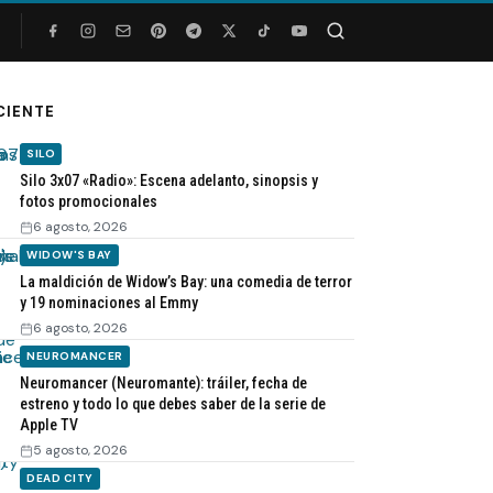
Buscar
CIENTE
SILO
Silo 3x07 «Radio»: Escena adelanto, sinopsis y
fotos promocionales
6 agosto, 2026
WIDOW'S BAY
La maldición de Widow’s Bay: una comedia de terror
y 19 nominaciones al Emmy
6 agosto, 2026
NEUROMANCER
Neuromancer (Neuromante): tráiler, fecha de
estreno y todo lo que debes saber de la serie de
Apple TV
5 agosto, 2026
DEAD CITY