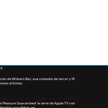
Kit Harington y Rose Leslie de Game of Thrones, se
casaron en un castillo
ES
ción de Widow’s Bay: una comedia de terror y 19
iones al Emmy
Pleasure Guaranteed: la serie de Apple TV con
Maslany que debes ver