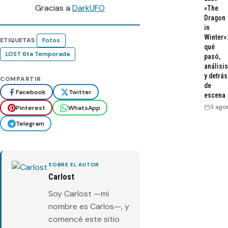
Gracias a
DarkUFO
«The
Dragon
in
Winter»:
ETIQUETAS
Fotos
qué
LOST 6ta Temporada
pasó,
análisis
y detrás
COMPARTIR
de
Facebook
Twitter
escena
3 ago
Pinterest
WhatsApp
Telegram
SOBRE EL AUTOR
Carlost
Soy Carlost —mi
nombre es Carlos—, y
comencé este sitio