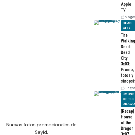
Apple
TV
5 ago
DEAD
CITY
The
Walking
Dead:
Dead
City
3x03:
Promo,
fotos y
sinopsi
3 ago
HOUSE
OF THE
DRAG
[Recap]
House
of the
Nuevas fotos promocionales de
Dragon
Sayid.
3x07