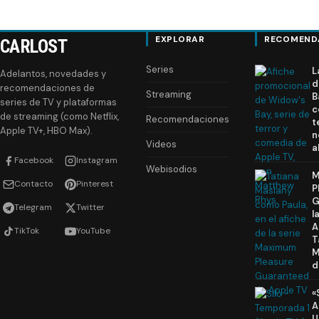
EXPLORAR
RECOMEND
CARLOST
Series
L
Adelantos, novedades y
d
recomendaciones de
Streaming
B
series de TV y plataformas
c
de streaming (como Netflix,
Recomendaciones
t
Apple TV+, HBO Max).
n
Videos
a
Facebook
Instagram
Webisodios
M
Contacto
Pinterest
P
G
Telegram
Twitter
l
A
TikTok
YouTube
T
M
d
«
A
U