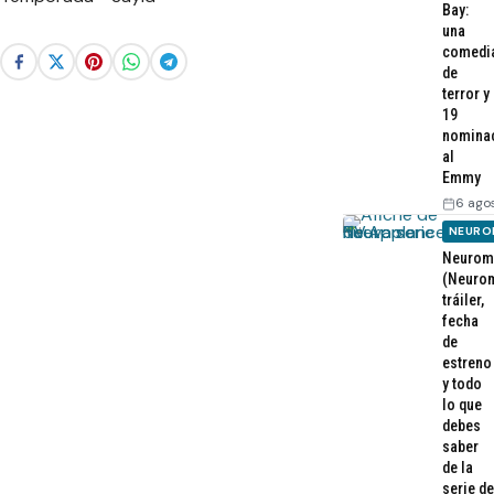
Bay:
una
comedi
de
terror y
19
nomina
al
Emmy
6 ago
NEURO
Neurom
(Neurom
tráiler,
fecha
de
estreno
y todo
lo que
debes
saber
de la
serie de