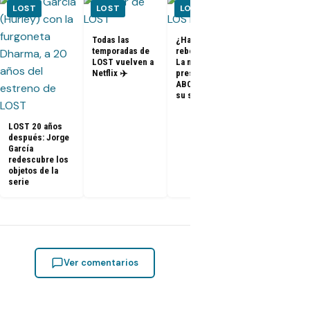
LOST
LOST
LOST
LOST
Todas las
¿Habrá un
temporadas de
reboot de Lost?
FOTOS + VID
LOST vuelven a
La nueva
– Elenco de 
Netflix ✈️
presidenta de
en el PaleyF
ABC dice que es
2014
su sueño
LOST 20 años
después: Jorge
García
redescubre los
objetos de la
serie
Ver comentarios