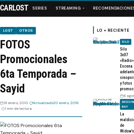
CARLOST
SERIES
STREAMING
RECOMENDACIONE
LO + RECIENTE
LOST
OTROS
FOTOS
SILO
Series
Silo
3x07
Promocionales
«Radio»
Streaming
Escena
6ta Temporada –
adelant
sinopsi
Recomendaciones
y fotos
Sayid
promoc
Videos
6 ago
WIDOW
19 enero, 2010
Actualizado
20 enero, 2016
BAY
1 min de lectura
Webisodios
La
maldici
de
Widow’s