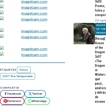
3x03:
Promo,
fotos y
sinopsi
3 ago
HOUSE
OF THE
DRAG
[Recap]
House
of the
Dragon
3x07
«The
Dragon
ETIQUETAS
Fotos
in
Winter»:
LOST 5ta Temporada
qué
pasó,
COMPARTIR
análisis
y detrás
Facebook
Twitter
de
Pinterest
WhatsApp
escena