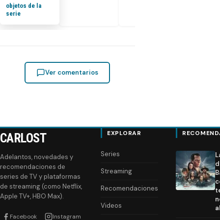
objetos de la
serie
Ver comentarios
EXPLORAR
RECOMEND
CARLOST
Series
L
Adelantos, novedades y
d
recomendaciones de
Streaming
B
series de TV y plataformas
c
de streaming (como Netflix,
Recomendaciones
t
Apple TV+, HBO Max).
n
Videos
a
Facebook
Instagram