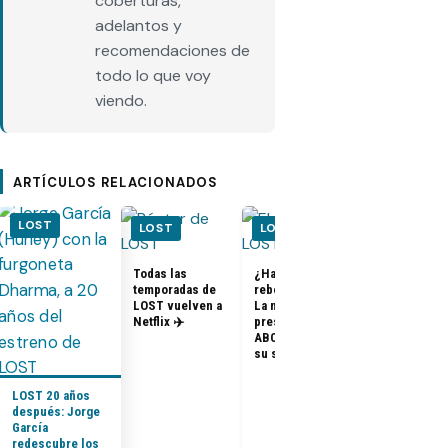
coberturas,
adelantos y
recomendaciones de
todo lo que voy
viendo.
ARTÍCULOS RELACIONADOS
LOST
LOST
LOST
LOST
Todas las
¿Habrá un
temporadas de
reboot de Lost?
FOTOS + VID
LOST vuelven a
La nueva
– Elenco de 
Netflix ✈️
presidenta de
en el PaleyF
ABC dice que es
2014
su sueño
LOST 20 años
después: Jorge
García
redescubre los