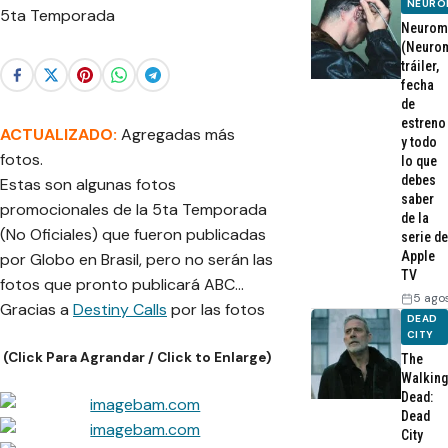
NEURO
Neurom
(Neurom
tráiler,
fecha
de
estreno
ACTUALIZADO:
Agregadas más
y todo
fotos.
lo que
debes
Estas son algunas fotos
saber
promocionales de la 5ta Temporada
de la
(No Oficiales) que fueron publicadas
serie de
Apple
por Globo en Brasil, pero no serán las
TV
fotos que pronto publicará ABC…
5 ago
Gracias a
Destiny Calls
por las fotos
DEAD
CITY
(Click Para Agrandar / Click to Enlarge)
The
Walking
Dead:
Dead
City