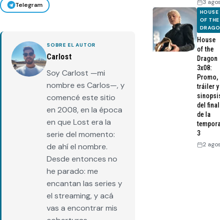
3 ago
Telegram
HOUSE
OF THE
DRAG
House
SOBRE EL AUTOR
of the
Carlost
Dragon
3x08:
Soy Carlost —mi
Promo,
nombre es Carlos—, y
tráiler y
sinopsi
comencé este sitio
del final
en 2008, en la época
de la
en que Lost era la
tempor
serie del momento:
3
2 ago
de ahí el nombre.
Desde entonces no
he parado: me
encantan las series y
el streaming, y acá
vas a encontrar mis