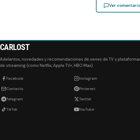
Ver comentari
CARLOST
Adelantos, novedades y recomendaciones de series de TV y plataforma
de streaming (como Netflix, Apple TV+, HBO Max).
Facebook
Instagram
Contacto
Pinterest
Telegram
Twitter
TikTok
YouTube