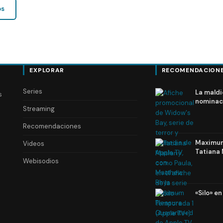
os
EXPLORAR
RECOMENDACION
Series
La maldi
s
nominac
Streaming
Recomendaciones
Maximum 
Videos
Tatiana 
Webisodios
«Silo» e