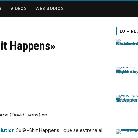
S
VIDEOS
WEBISODIOS
LO + RE
it Happens»
lution
2x19 «Shit Happens», que se estrena el