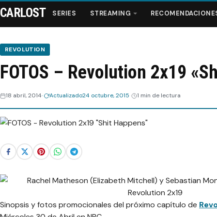
CARLOST
SERIES
STREAMING
RECOMENDACIONE
REVOLUTION
FOTOS – Revolution 2x19 «Sh
Series
18 abril, 2014
Actualizado
24 octubre, 2015
1 min de lectura
Streaming
Recomendaciones
Videos
Webisodios
Sinopsis y fotos promocionales del próximo capítulo de
Revo
Miércoles 30 de Abril en NBC.