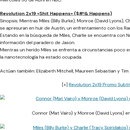
Revolution 2x19 «Shit Happens» ($#!& Happens)
Sinopsis: Mientras Miles (Billy Burke), Monroe (David Lyons), 
se apresuran en huir de Austin, un enfrentamiento con los Ra
Estando en la búsqueda de Miles, Charlie se encuentra con Nev
información del paradero de Jason.
Mientras un herido Miles se enfrenta a circunstancias poco 
la nanotecnología ha estado ocupada.
Actúan también: Elizabeth Mitchell, Maureen Sebastian y Tim
[+]
Revolution 2x19 Promo Subti
Connor (Mat Vairo) y
Monroe (David Lyons) en