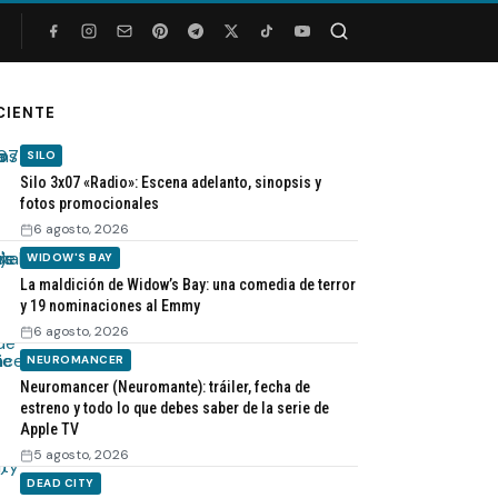
Buscar
CIENTE
SILO
Silo 3x07 «Radio»: Escena adelanto, sinopsis y
fotos promocionales
6 agosto, 2026
WIDOW'S BAY
La maldición de Widow’s Bay: una comedia de terror
y 19 nominaciones al Emmy
6 agosto, 2026
NEUROMANCER
Neuromancer (Neuromante): tráiler, fecha de
estreno y todo lo que debes saber de la serie de
Apple TV
5 agosto, 2026
DEAD CITY