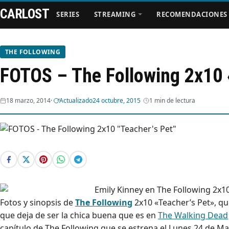
CARLOST
SERIES
STREAMING
RECOMENDACIONES
THE FOLLOWING
FOTOS – The Following 2x10 
Series
18 marzo, 2014
Actualizado
24 octubre, 2015
1 min de lectura
Streaming
Recomendaciones
Videos
Webisodios
Fotos y sinopsis de
The Following
2x10 «Teacher’s Pet», que
que deja de ser la chica buena que es en
The Walking Dead
capítulo de The Following que se estrena el Lunes 24 de M