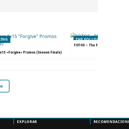
WING
THE FOLLOWING
FOTOS – The Following 2x14 «Sil
x15 «Forgive» Promos (Season Finale)
os
EXPLORAR
RECOMENDACION