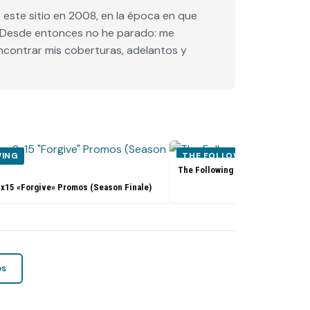
este sitio en 2008, en la época en que
e. Desde entonces no he parado: me
encontrar mis coberturas, adelantos y
WING
THE FOLLOWING
The Following 2x14 «Silence» Pr
2x15 «Forgive» Promos (Season Finale)
os