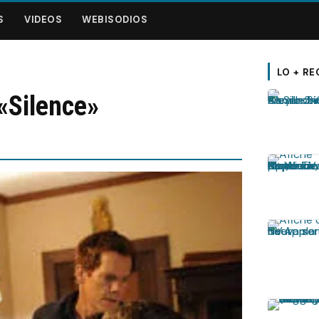
S
VIDEOS
WEBISODIOS
LO + RE
«Silence»