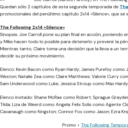
Quedan sólo 2 capítulos de esta segunda temporada de
The
promocionales del penúltimo capítulo
2x14 «Silence»
, que se 
The Following 2x14 «Silence»
Sinopsis: Joe Carroll pone su plan final en acción, poniendo 
y Mike hacen todo lo posible para detenerlo y prevenir la pé
Mientras tanto, Claire toma una decisión que la lleva a un ter
decidir su próximo movimiento.
Elenco: Kevin Bacon como Ryan Hardy; James Purefoy como 
Weston; Natalie Zea como Claire Matthews; Valorie Curry com
Sam Underwood como Luke; Jessica Stroup como Max Hardy;
Elenco invitado: Shane McRae como Robert; Sprague Grayd
Tilda; Liza de Weerd como Angela; Felix Solis como Agente C
Cavanaugh como Kingston; Connor Fox como Jason; Ezra Kn
Promo >
The Following Tempora