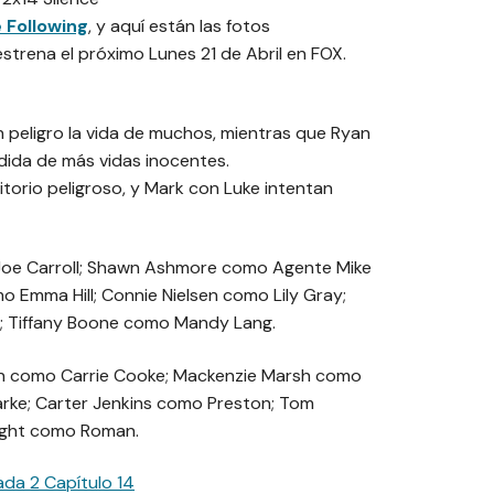
 Following
, y aquí están las fotos
estrena el próximo Lunes 21 de Abril en FOX.
en peligro la vida de muchos, mientras que Ryan
rdida de más vidas inocentes.
ritorio peligroso, y Mark con Luke intentan
Joe Carroll; Shawn Ashmore como Agente Mike
o Emma Hill; Connie Nielsen como Lily Gray;
 Tiffany Boone como Mandy Lang.
en como Carrie Cooke; Mackenzie Marsh como
larke; Carter Jenkins como Preston; Tom
ight como Roman.
da 2 Capítulo 14