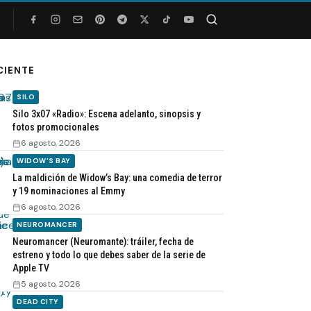
Buscar
CIENTE
SILO
Silo 3x07 «Radio»: Escena adelanto, sinopsis y
fotos promocionales
6 agosto, 2026
WIDOW'S BAY
La maldición de Widow’s Bay: una comedia de terror
y 19 nominaciones al Emmy
6 agosto, 2026
NEUROMANCER
Neuromancer (Neuromante): tráiler, fecha de
estreno y todo lo que debes saber de la serie de
Apple TV
5 agosto, 2026
DEAD CITY