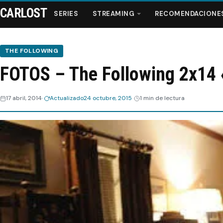
CARLOST
SERIES
STREAMING
RECOMENDACIONE
THE FOLLOWING
FOTOS – The Following 2x14 
Series
17 abril, 2014
Actualizado
24 octubre, 2015
1 min de lectura
Streaming
Recomendaciones
Videos
Webisodios