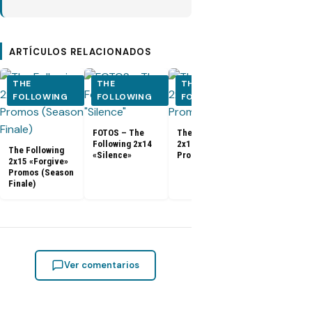
ARTÍCULOS RELACIONADOS
THE
THE
THE
THE
FOLLOWING
FOLLOWING
FOLLOWING
FOLLOWI
The Followi
FOTOS – The
The Following
2x13 «The
Following 2x14
2x14 «Silence»
Reaping»
The Following
«Silence»
Promo
Promos
2x15 «Forgive»
Promos (Season
Finale)
Ver comentarios