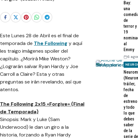
Bay:
una
comedi
de
terror y
19
Este Lunes 28 de Abril es el final de
nomina
temporada de
The Following
y aquí
al
Emmy
les traigo imágenes spoiler del
6 ago
capítulo. ¿Morirá Mike Weston?
NEURO
¿Lograrán salvar Ryan Hardy y Joe
Neurom
Carroll a Claire? Esta y otras
(Neurom
preguntas se irán revelando, así que
tráiler,
atentos.
fecha
de
estreno
The Following 2x15 «Forgive» (Final
y todo
de Temporada)
lo que
Sinopsis: Mark y Luke (Sam
debes
saber
Underwood) le dan un giro a la
de la
historia, forzando a Ryan Hardy
serie de