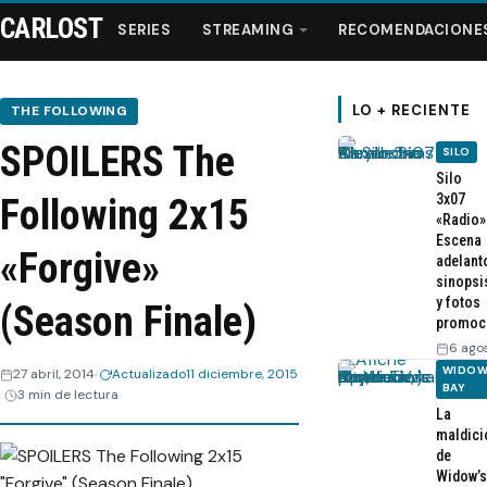
CARLOST
SERIES
STREAMING
RECOMENDACIONE
LO + RECIENTE
THE FOLLOWING
SPOILERS The
SILO
Series
Silo
3x07
Following 2x15
«Radio»
Streaming
Escena
«Forgive»
adelant
sinopsi
Recomendaciones
y fotos
(Season Finale)
promoc
Videos
6 ago
WIDOW
27 abril, 2014
Actualizado
11 diciembre, 2015
BAY
3 min de lectura
Webisodios
La
maldici
de
Widow’s