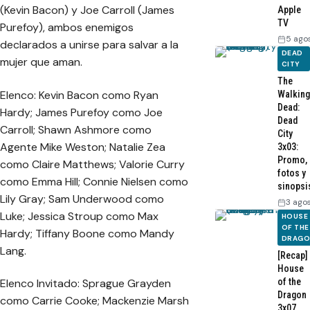
(Kevin Bacon) y Joe Carroll (James
Apple
TV
Purefoy), ambos enemigos
5 ago
declarados a unirse para salvar a la
DEAD
mujer que aman.
CITY
The
Elenco: Kevin Bacon como Ryan
Walking
Dead:
Hardy; James Purefoy como Joe
Dead
Carroll; Shawn Ashmore como
City
Agente Mike Weston; Natalie Zea
3x03:
Promo,
como Claire Matthews; Valorie Curry
fotos y
como Emma Hill; Connie Nielsen como
sinopsi
Lily Gray; Sam Underwood como
3 ago
Luke; Jessica Stroup como Max
HOUSE
OF THE
Hardy; Tiffany Boone como Mandy
DRAG
Lang.
[Recap]
House
of the
Elenco Invitado: Sprague Grayden
Dragon
como Carrie Cooke; Mackenzie Marsh
3x07