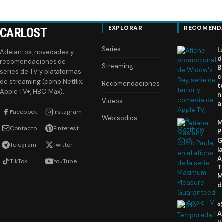
EXPLORAR
RECOMEND
CARLOST
Series
L
Adelantos, novedades y
d
recomendaciones de
Streaming
B
series de TV y plataformas
c
de streaming (como Netflix,
Recomendaciones
t
Apple TV+, HBO Max).
n
Videos
a
Facebook
Instagram
Webisodios
M
Contacto
Pinterest
P
G
Telegram
Twitter
l
A
TikTok
YouTube
T
M
d
«
A