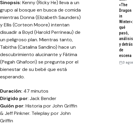
Sinopsis:
Kenny (Ricky He) lleva a un
«The
grupo al bosque en busca de comida
Dragon
in
mientras Donna (Elizabeth Saunders)
Winter»:
y Ellis (Corteon Moore) intentan
qué
disuadir a Boyd (Harold Perrineau) de
pasó,
análisis
un peligroso plan. Mientras tanto,
y detrás
Tabitha (Catalina Sandino) hace un
de
descubrimiento alucinante y Fátima
escena
(Pegah Ghafoori) se pregunta por el
3 ago
bienestar de su bebé que está
esperando.
Duración:
47 minutos
Dirigido por
: Jack Bender
Guión por
: Historia por John Griffin
& Jeff Pinkner. Teleplay po r John
Griffin