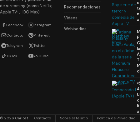
c
de streaming (como Netflix,
Recomendaciones
t
Apple TV+, HBO Max).
n
Videos
a
Facebook
Instagram
Webisodios
M
Contacto
Pinterest
P
G
Telegram
Twitter
l
A
TikTok
YouTube
T
M
d
«
A
U
c
f
a
© 2026 Carlost
Contacto
Sobre este sitio
Política de Privacidad