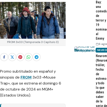
Bay:
una
comedi
de
terror y
19
nomina
al
Emmy
FROM 3x03 (Temporada 3 Capítulo 3)
6 ago
NEURO
Neurom
(Neurom
tráiler,
fecha
Promo subtitulado en español y
de
sinopsis de
FROM
3x03 «Mouse
estreno
Trap», que se estrena el domingo 6
y todo
lo que
de octubre de 2024 en MGM+
debes
(Estados Unidos).
saber
de la
serie de