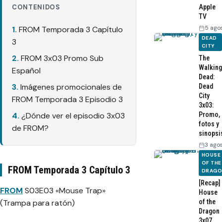
CONTENIDOS
Apple
TV
5 ago
FROM Temporada 3 Capítulo
DEAD
3
CITY
FROM 3x03 Promo Sub
The
Walking
Español
Dead:
Imágenes promocionales de
Dead
City
FROM Temporada 3 Episodio 3
3x03:
Promo,
¿Dónde ver el episodio 3x03
fotos y
de FROM?
sinopsi
3 ago
HOUSE
OF THE
FROM Temporada 3 Capítulo 3
DRAG
[Recap]
FROM
S03E03 «Mouse Trap»
House
of the
(Trampa para ratón)
Dragon
3x07