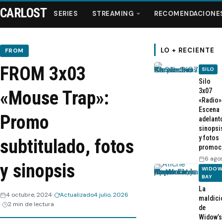
CARLOST
SERIES
STREAMING
RECOMENDACIONE
LO + RECIENTE
FROM
FROM 3x03
SILO
Series
Silo
3x07
«Mouse Trap»:
«Radio»
Streaming
Escena
Promo
adelant
sinopsi
Recomendaciones
y fotos
subtitulado, fotos
promoc
Videos
6 ago
y sinopsis
WIDOW
BAY
Webisodios
La
4 octubre, 2024
Actualizado
4 julio, 2026
maldici
2 min de lectura
de
Widow’s