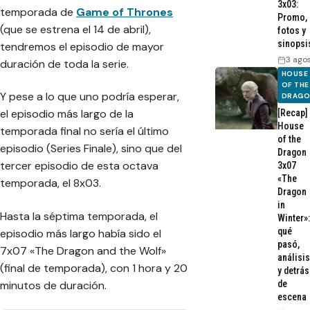
3x03:
temporada de
Game of Thrones
Promo,
(que se estrena el 14 de abril),
fotos y
sinopsi
tendremos el episodio de mayor
3 ago
duración de toda la serie.
HOUSE
OF THE
Y pese a lo que uno podría esperar,
DRAG
el episodio más largo de la
[Recap]
House
temporada final no sería el último
of the
episodio (Series Finale), sino que del
Dragon
tercer episodio de esta octava
3x07
«The
temporada, el 8x03.
Dragon
in
Hasta la séptima temporada, el
Winter»:
qué
episodio más largo había sido el
pasó,
7x07 «
The Dragon and the Wolf
»
análisis
(final de temporada), con 1 hora y 20
y detrás
minutos de duración.
de
escena