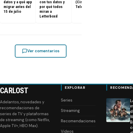
datos y a qué app
con tus datos y
(Cine y
ya tienen fe
migrar antes del
por qué todos
Televisión)
de estreno
15 de julio
miran a
Letterboxd
Ver comentarios
EXPLORAR
RECOMEND
CARLOST
Series
L
Adelantos, novedades y
m
recomendaciones de
Streaming
d
series de TV y plataformas
W
de streaming (como Netflix,
Recomendaciones
B
Apple TV+, HBO Max).
c
Videos
d