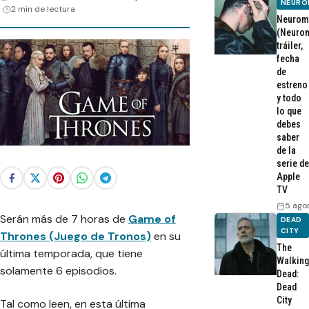
NEURO
2 min de lectura
Neurom
(Neurom
tráiler,
fecha
de
estreno
y todo
lo que
debes
saber
de la
serie de
Apple
TV
5 ago
Serán más de 7 horas de
Game of
DEAD
CITY
Thrones (Juego de Tronos)
en su
The
última temporada, que tiene
Walking
solamente 6 episodios.
Dead:
Dead
City
Tal como leen, en esta última