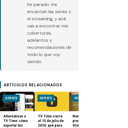
he parado: me
encantan las series y
el streaming, y acá
vas a encontrar mis
coberturas,
adelantos y
recomendaciones de
todo lo que voy
viendo.
ARTÍCULOS RELACIONADOS
SERIES
SERIES
SERIES
SERIES
Alternativas a
TV Time cierra
Nominados a los
El Juego del
TV Time: cómo
el 15 de julio de
premios Golden
Calamar:
exportar tus
2026: qué pasa
Globes 2025
Temporada 2 