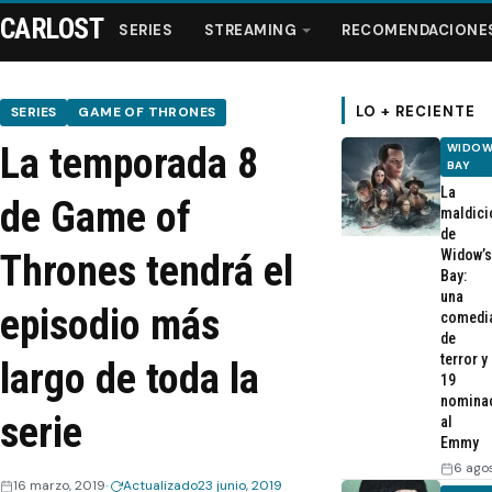
CARLOST
SERIES
STREAMING
RECOMENDACIONE
LO + RECIENTE
SERIES
GAME OF THRONES
La temporada 8
WIDOW
Series
BAY
La
de Game of
maldici
Streaming
de
Widow’s
Thrones tendrá el
Bay:
Recomendaciones
una
episodio más
comedi
de
Videos
terror y
largo de toda la
19
nomina
Webisodios
serie
al
Emmy
6 ago
16 marzo, 2019
Actualizado
23 junio, 2019