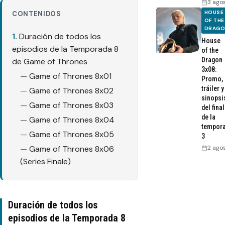
3 ago
HOUSE
CONTENIDOS
OF THE
DRAG
Duración de todos los
House
episodios de la Temporada 8
of the
Dragon
de Game of Thrones
3x08:
Game of Thrones 8x01
Promo,
tráiler y
Game of Thrones 8x02
sinopsi
Game of Thrones 8x03
del final
de la
Game of Thrones 8x04
tempor
Game of Thrones 8x05
3
2 ago
Game of Thrones 8x06
(Series Finale)
Duración de todos los
episodios de la Temporada 8