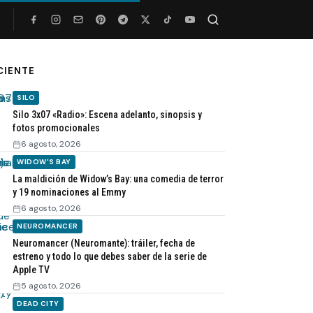
Buscar
CIENTE
SILO
Silo 3x07 «Radio»: Escena adelanto, sinopsis y
fotos promocionales
6 agosto, 2026
WIDOW'S BAY
La maldición de Widow’s Bay: una comedia de terror
y 19 nominaciones al Emmy
6 agosto, 2026
NEUROMANCER
Neuromancer (Neuromante): tráiler, fecha de
estreno y todo lo que debes saber de la serie de
Apple TV
5 agosto, 2026
DEAD CITY