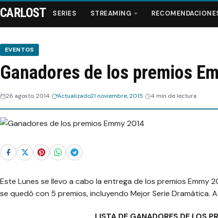
CARLOST
SERIES
STREAMING
RECOMENDACIONE
EVENTOS
Ganadores de los premios E
Series
26 agosto, 2014
Actualizado
21 noviembre, 2015
4 min de lectura
Streaming
Recomendaciones
Videos
Este Lunes se llevo a cabo la entrega de los premios Emmy 2
Webisodios
se quedó con 5 premios, incluyendo Mejor Serie Dramática. A
LISTA DE GANADORES DE LOS P