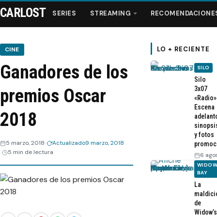
CARLOST
SERIES
STREAMING
RECOMENDACIONE
LO + RECIENTE
CINE
Ganadores de los
SILO
Series
Silo
3x07
premios Oscar
«Radio»
Streaming
Escena
2018
adelant
sinopsi
Recomendaciones
y fotos
5 marzo, 2018
Actualizado
9 marzo, 2018
promoc
5 min de lectura
Videos
6 ago
WIDOW
BAY
Webisodios
La
maldici
de
Widow’s