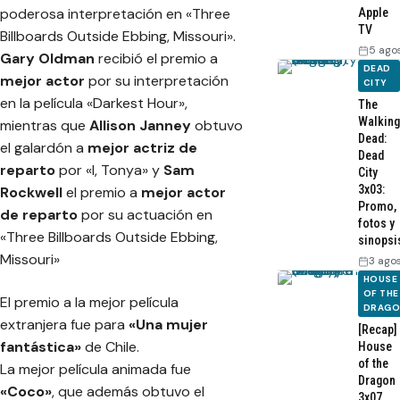
poderosa interpretación en
«Three
Apple
TV
Billboards Outside Ebbing, Missouri»
.
5 ago
Gary Oldman
recibió el premio a
DEAD
mejor actor
por su interpretación
CITY
en la película
«Darkest Hour»
,
The
Walking
mientras que
Allison Janney
obtuvo
Dead:
el galardón a
mejor actriz de
Dead
reparto
por
«I, Tonya»
y
Sam
City
3x03:
Rockwell
el premio a
mejor actor
Promo,
de reparto
por su actuación en
fotos y
«Three Billboards Outside Ebbing,
sinopsi
Missouri»
3 ago
HOUSE
OF THE
El premio a la mejor película
DRAG
extranjera fue para
«Una mujer
[Recap]
fantástica»
de Chile.
House
of the
La mejor película animada fue
Dragon
«Coco»
, que además obtuvo el
3x07