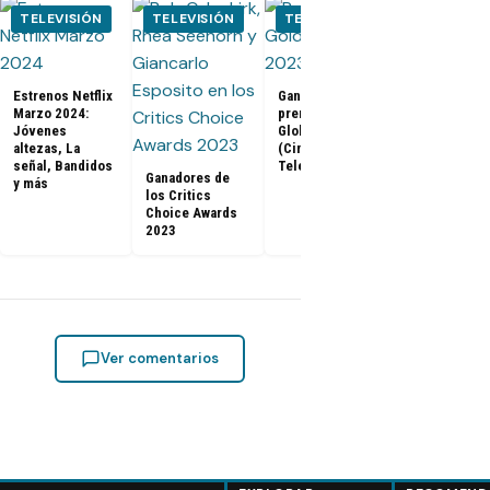
TELEVISIÓN
TELEVISIÓN
TELEVISIÓN
CINE
Tráiler de B
Estrenos Netflix
Ganadores
Panther 2:
Marzo 2024:
premios Golden
Wakanda
Jóvenes
Globes 2023
Forever (Co
altezas, La
(Cine y
Con 2022)
señal, Bandidos
Televisión)
Ganadores de
y más
los Critics
Choice Awards
2023
Ver comentarios