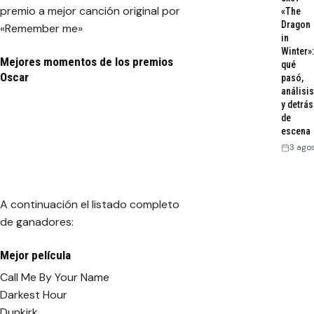
premio a mejor canción original por
«The
Dragon
«Remember me»
in
Winter»:
Mejores momentos de los premios
qué
Oscar
pasó,
análisis
y detrás
de
escena
3 ago
A continuación el listado completo
de ganadores:
Mejor película
Call Me By Your Name
Darkest Hour
Dunkirk