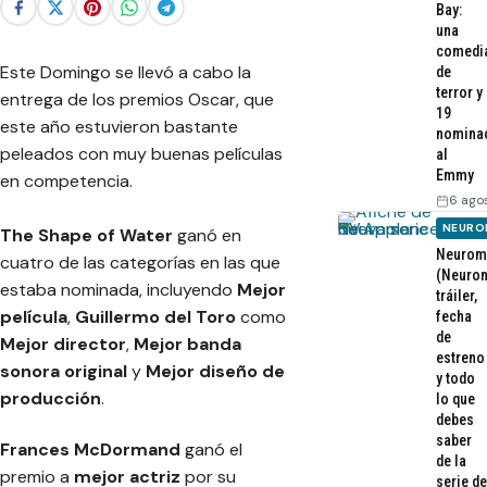
Bay:
una
comedi
Este Domingo se llevó a cabo la
de
terror y
entrega de los premios Oscar, que
19
este año estuvieron bastante
nomina
peleados con muy buenas películas
al
Emmy
en competencia.
6 ago
NEURO
The Shape of Water
ganó en
Neurom
cuatro de las categorías en las que
(Neurom
estaba nominada, incluyendo
Mejor
tráiler,
película
,
Guillermo del Toro
como
fecha
de
Mejor director
,
Mejor banda
estreno
sonora original
y
Mejor diseño de
y todo
producción
.
lo que
debes
saber
Frances McDormand
ganó el
de la
premio a
mejor actriz
por su
serie de