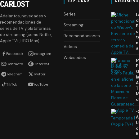
EXPLORAR
RECOMEND
CARLOST
Series
L
Adelantos, novedades y
d
recomendaciones de
Streaming
B
series de TV y plataformas
c
de streaming (como Netflix,
Recomendaciones
t
Apple TV+, HBO Max).
n
Videos
a
Facebook
Instagram
Webisodios
M
Contacto
Pinterest
P
G
Telegram
Twitter
l
A
TikTok
YouTube
T
M
d
«
A
U
c
f