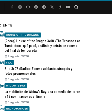
Buscar
CIENTE
HOUSE OF THE DRAGON
[Recap] House of the Dragon 3x08 «The Treasons at
Tumbleton»: qué pasó, análisis y detrás de escena
del final de temporada
9 agosto, 2026
SILO
Silo 3x07 «Radio»: Escena adelanto, sinopsis y
fotos promocionales
6 agosto, 2026
WIDOW'S BAY
La maldición de Widow’s Bay: una comedia de terror
y 19 nominaciones al Emmy
6 agosto, 2026
NEUROMANCER