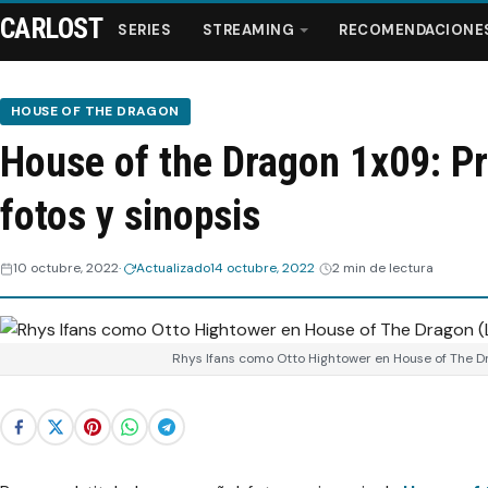
CARLOST
SERIES
STREAMING
RECOMENDACIONE
HOUSE OF THE DRAGON
House of the Dragon 1x09: Pr
Series
fotos y sinopsis
Streaming
10 octubre, 2022
Actualizado
14 octubre, 2022
2 min de lectura
Recomendaciones
Videos
Rhys Ifans como Otto Hightower en House of The D
Webisodios