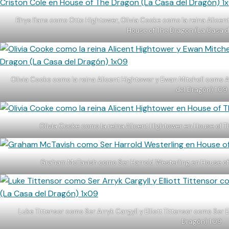
Rhys Ifans como Otto Hightower, Olivia Cooke como la reina Alicen
House of The Dragon (La Casa d
Olivia Cooke como la reina Alicent Hightower y Ewan Mitchell como
del Dragón) 1.09
Olivia Cooke como la reina Alicent Hightower en House of 
Graham McTavish como Ser Harrold Westerling en House of
Luke Tittensor como Ser Arryk Cargyll y Elliott Tittensor como Ser
Dragón) 1.09