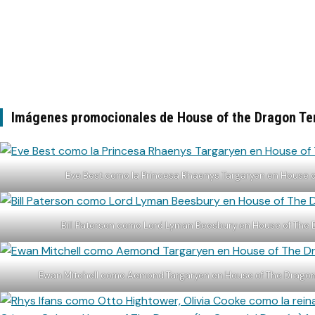
Imágenes promocionales de House of the Dragon Te
Eve Best como la Princesa Rhaenys Targaryen en House o
Bill Paterson como Lord Lyman Beesbury en House of The 
Ewan Mitchell como Aemond Targaryen en House of The Dragon 