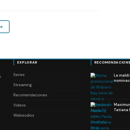
os
EXPLORAR
RECOMENDACION
Series
La maldi
s
nominac
Streaming
Recomendaciones
Maximum 
Videos
Tatiana 
Webisodios