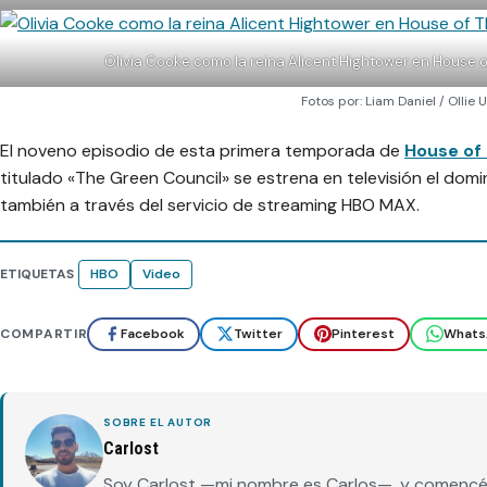
Olivia Cooke como la reina Alicent Hightower en House 
Fotos por: Liam Daniel / Ollie
El noveno episodio de esta primera temporada de
House of
titulado «The Green Council» se estrena en televisión el dom
también a través del servicio de streaming HBO MAX.
ETIQUETAS
HBO
Video
COMPARTIR
Facebook
Twitter
Pinterest
Whats
SOBRE EL AUTOR
Carlost
Soy Carlost —mi nombre es Carlos—, y comencé 