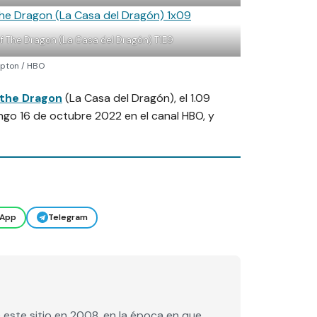
of The Dragon (La Casa del Dragón) T1E9
 Upton / HBO
 the Dragon
(La Casa del Dragón), el 1.09
ingo 16 de octubre 2022 en el canal HBO, y
App
Telegram
este sitio en 2008, en la época en que