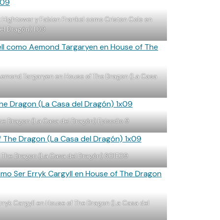
t Hightower y Fabien Frankel como Criston Cole en
el Dragón) 1.09
 Aemond Targaryen en House of The Dragon (La Casa
The Dragon (La Casa del Dragón) Episodio 9
 The Dragon (La Casa del Dragón) S01E09
 Erryk Cargyll en House of The Dragon (La Casa del