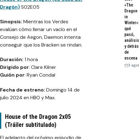
«The
Dragón)
S02E05
Dragon
in
Sinopsis:
Mientras los Verdes
Winter»:
evalúan cómo llenar un vacío en el
qué
pasó,
Consejo de Aegon, Daemon intenta
análisis
conseguir que los Bracken se rindan.
y detrás
de
escena
Duración:
1 hora
3 ago
Dirigido por
: Clare Kilner
Guión por
: Ryan Condal
Fecha de estreno:
Domingo 14 de
julio 2024 en HBO y Max.
House of the Dragon 2x05
(Tráiler subtitulado)
El adelanto del próximo episodio de