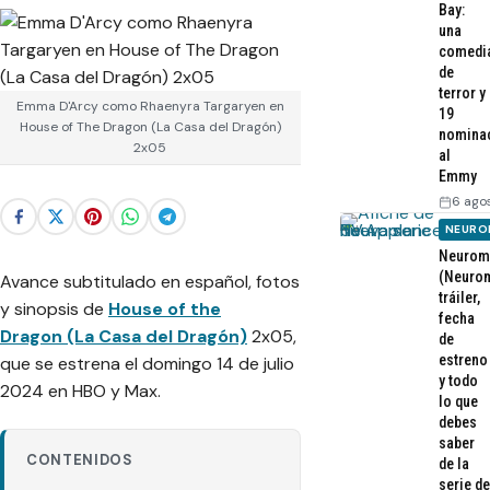
Bay:
una
comedi
de
terror y
Emma D'Arcy como Rhaenyra Targaryen en
19
House of The Dragon (La Casa del Dragón)
nomina
2x05
al
Emmy
6 ago
NEURO
Neurom
(Neurom
Avance subtitulado en español, fotos
tráiler,
y sinopsis de
House of the
fecha
Dragon (La Casa del Dragón)
2x05,
de
estreno
que se estrena el domingo 14 de julio
y todo
2024 en HBO y Max.
lo que
debes
saber
CONTENIDOS
de la
serie de