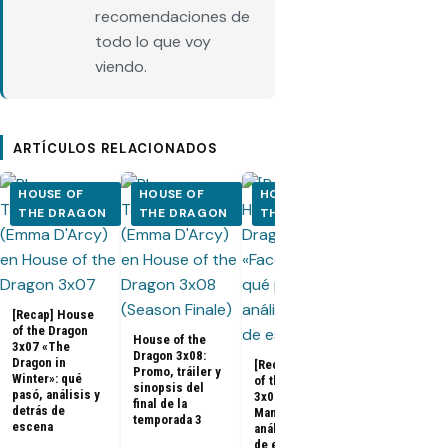
recomendaciones de
todo lo que voy
viendo.
ARTÍCULOS RELACIONADOS
HOUSE OF
HOUSE OF
HOUSE OF
HOUSE OF
THE DRAGON
THE DRAGON
THE DRAGON
THE DRA
[Recap] House
House of the
of the Dragon
Dragon 3x07:
House of the
3x07 «The
Promo, fotos
Dragon 3x08:
Dragon in
sinopsis del
[Recap] House
Promo, tráiler y
Winter»: qué
penúltimo
of the Dragon
sinopsis del
pasó, análisis y
episodio de 
3x06 «Faceless
final de la
detrás de
temporada 3
Man»: qué pasó,
temporada 3
escena
análisis y detrás
de escena