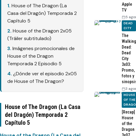
Apple
House of The Dragon (La
TV
Casa del Dragón) Temporada 2
5 ago
Capítulo 5
DEAD
CITY
House of the Dragon 2x05
The
(Tráiler subtitulado)
Walking
Dead:
Imágenes promocionales de
Dead
House of the Dragon
City
Temporada 2 Episodio 5
3x03:
Promo,
¿Dónde ver el episodio 2x05
fotos y
de House of The Dragon?
sinopsi
3 ago
HOUSE
OF THE
DRAG
House of The Dragon (La Casa
[Recap]
del Dragón) Temporada 2
House
Capítulo 5
of the
Dragon
House of the Dragon (La Casa del
3x07