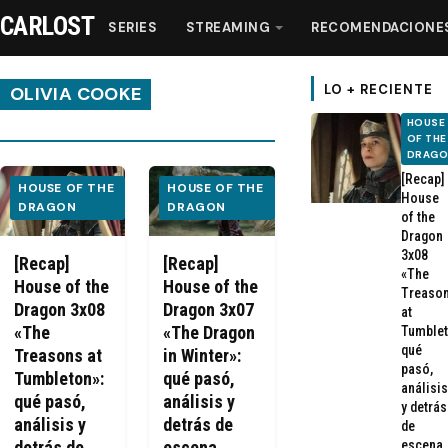
CARLOST
SERIES
STREAMING
RECOMENDACIONE
LO + RECIENTE
OLIVIA COOKE
HOUSE
OF THE
Series
DRAG
[Recap]
HOUSE OF THE
HOUSE OF THE
House
Streaming
DRAGON
DRAGON
of the
Dragon
3x08
Recomendaciones
[Recap]
[Recap]
«The
House of the
House of the
Treaso
Dragon 3x08
Dragon 3x07
at
Videos
«The
«The Dragon
Tumblet
qué
Treasons at
in Winter»:
pasó,
Webisodios
Tumbleton»:
qué pasó,
análisis
qué pasó,
análisis y
y detrás
análisis y
detrás de
de
escena
detrás de
escena