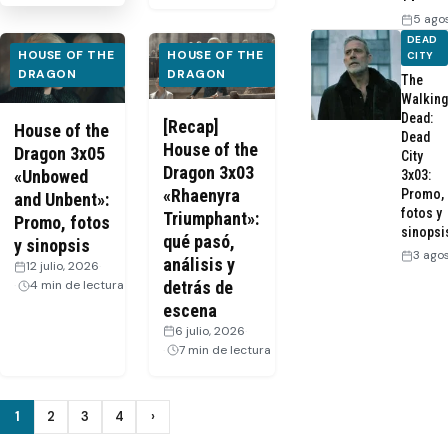
5 ago
DEAD
HOUSE OF THE
HOUSE OF THE
CITY
DRAGON
DRAGON
The
Walking
Dead:
[Recap]
House of the
Dead
House of the
Dragon 3x05
City
Dragon 3x03
«Unbowed
3x03:
«Rhaenyra
Promo,
and Unbent»:
fotos y
Triumphant»:
Promo, fotos
sinopsi
qué pasó,
y sinopsis
3 ago
análisis y
12 julio, 2026
·
detrás de
4 min de lectura
escena
6 julio, 2026
·
7 min de lectura
Paginación
1
2
3
4
›
Siguiente