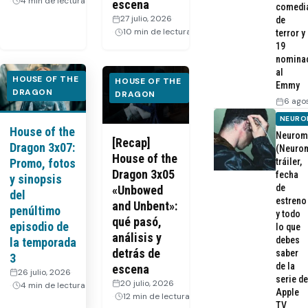
4 min de lectura
escena
comedi
27 julio, 2026
·
de
10 min de lectura
terror y
19
nomina
al
HOUSE OF THE
HOUSE OF THE
Emmy
DRAGON
DRAGON
6 ago
NEURO
House of the
Neurom
[Recap]
Dragon 3x07:
(Neurom
House of the
Promo, fotos
tráiler,
Dragon 3x05
fecha
y sinopsis
de
«Unbowed
del
estreno
and Unbent»:
penúltimo
y todo
qué pasó,
episodio de
lo que
análisis y
debes
la temporada
detrás de
saber
3
de la
escena
26 julio, 2026
·
serie de
20 julio, 2026
·
4 min de lectura
Apple
12 min de lectura
TV