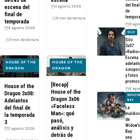
del final
escena del
3 agosto, 2026
de
·
final de
tempor
9 min de lectura
temporada
9 ago
9 agosto, 2026
SILO
·
Silo
11 min de lectura
3x07
«Radio»
Escena
HOUSE OF THE
HOUSE OF THE
adelant
DRAGON
DRAGON
sinopsi
y fotos
promoc
[Recap]
House of the
6 ago
House of the
Dragon 3x08:
WIDOW
Dragon 3x06
Adelantos
BAY
«Faceless
del final de
La
Man»: qué
maldici
la temporada
de
pasó,
3
Widow’s
análisis y
2 agosto, 2026
Bay:
detrás de
·
una