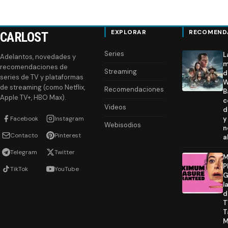
de
entradas
EXPLORAR
RECOMEND
CARLOST
Series
L
Adelantos, novedades y
m
recomendaciones de
Streaming
d
series de TV y plataformas
W
de streaming (como Netflix,
Recomendaciones
B
Apple TV+, HBO Max).
c
Videos
d
Facebook
Instagram
y
Webisodios
n
Contacto
Pinterest
a
Telegram
Twitter
M
P
TikTok
YouTube
G
l
d
T
T
M