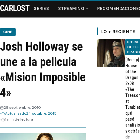
CARLOST
SERIES
STREAMING
RECOMENDACIONE
LO + RECIENTE
CINE
Josh Holloway se
HOUSE
Series
OF THE
DRAG
une a la pelicula
[Recap]
Streaming
House
of the
«Mision Imposible
Dragon
Recomendaciones
3x08
4»
«The
Treaso
Videos
at
Tumblet
28 septiembre, 2010
qué
Actualizado
24 octubre, 2015
Webisodios
pasó,
1 min de lectura
análisis
y detrás
de