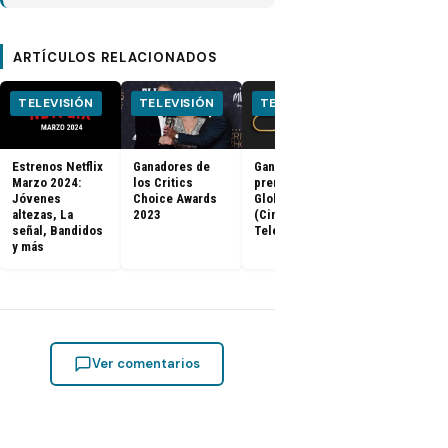
ARTÍCULOS RELACIONADOS
TELEVISIÓN
TELEVISIÓN
TELEVISIÓN
CINE
Estrenos Netflix
Ganadores de
Ganadores
Tráiler de B
Marzo 2024:
los Critics
premios Golden
Panther 2:
Jóvenes
Choice Awards
Globes 2023
Wakanda
altezas, La
2023
(Cine y
Forever (Co
señal, Bandidos
Televisión)
Con 2022)
y más
Ver comentarios