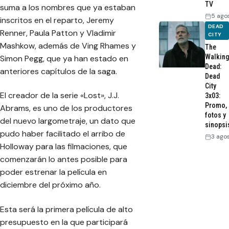
TV
suma a los nombres que ya estaban
5 ago
inscritos en el reparto, Jeremy
DEAD
Renner, Paula Patton y Vladimir
CITY
Mashkow, además de Ving Rhames y
The
Walking
Simon Pegg, que ya han estado en
Dead:
anteriores capítulos de la saga.
Dead
City
El creador de la serie «Lost», J.J.
3x03:
Promo,
Abrams, es uno de los productores
fotos y
del nuevo largometraje, un dato que
sinopsi
pudo haber facilitado el arribo de
3 ago
Holloway para las filmaciones, que
comenzarán lo antes posible para
poder estrenar la película en
diciembre del próximo año.
Esta será la primera película de alto
presupuesto en la que participará