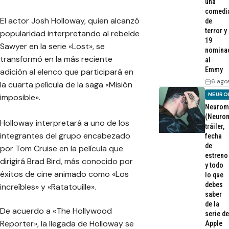
una
comedi
El actor Josh Holloway, quien alcanzó
de
terror y
popularidad interpretando al rebelde
19
Sawyer en la serie «Lost», se
nomina
transformó en la más reciente
al
Emmy
adición al elenco que participará en
6 ago
la cuarta película de la saga «Misión
NEURO
imposible».
Neurom
(Neurom
Holloway interpretará a uno de los
tráiler,
integrantes del grupo encabezado
fecha
de
por Tom Cruise en la película que
estreno
dirigirá Brad Bird, más conocido por
y todo
éxitos de cine animado como «Los
lo que
debes
increíbles» y «Ratatouille».
saber
de la
De acuerdo a «The Hollywood
serie de
Reporter», la llegada de Holloway se
Apple