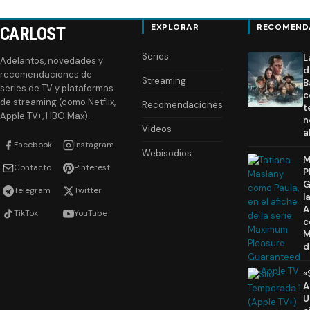
EXPLORAR
RECOMEND
CARLOST
Series
L
Adelantos, novedades y
d
recomendaciones de
Streaming
B
series de TV y plataformas
c
de streaming (como Netflix,
Recomendaciones
t
Apple TV+, HBO Max).
n
Videos
a
Facebook
Instagram
Webisodios
M
Contacto
Pinterest
P
G
Telegram
Twitter
l
A
TikTok
YouTube
c
M
d
«
A
U