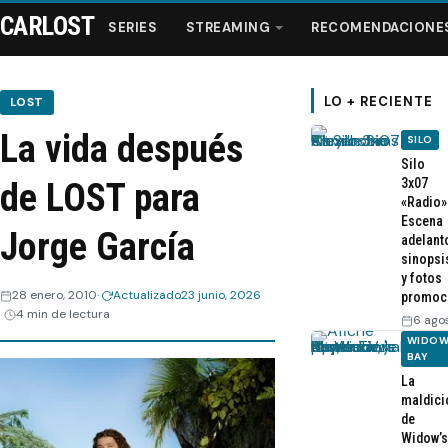
CARLOST
SERIES
STREAMING
RECOMENDACIONE
LO + RECIENTE
LOST
La vida después
SILO
Series
Silo
3x07
de LOST para
«Radio»
Streaming
Escena
Jorge García
adelant
sinopsi
Recomendaciones
y fotos
28 enero, 2010
Actualizado
23 junio, 2026
promoc
4 min de lectura
Videos
6 ago
WIDOW
BAY
Webisodios
La
maldici
de
Widow’s