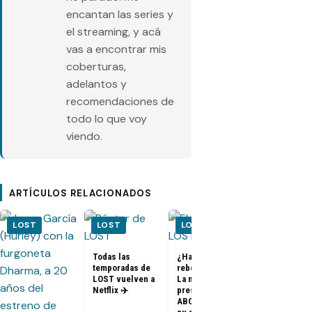
encantan las series y
el streaming, y acá
vas a encontrar mis
coberturas,
adelantos y
recomendaciones de
todo lo que voy
viendo.
ARTÍCULOS RELACIONADOS
LOST
LOST
LOST
LOST
Todas las
¿Habrá un
temporadas de
reboot de Lost?
FOTOS + VID
LOST vuelven a
La nueva
– Elenco de 
Netflix ✈️
presidenta de
en el PaleyF
ABC dice que es
2014