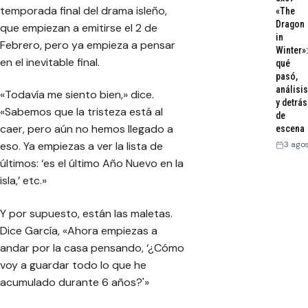
temporada final del drama isleño,
«The
Dragon
que empiezan a emitirse el 2 de
in
Febrero, pero ya empieza a pensar
Winter»:
en el inevitable final.
qué
pasó,
análisis
«Todavía me siento bien,» dice.
y detrás
«Sabemos que la tristeza está al
de
caer, pero aún no hemos llegado a
escena
3 ago
eso. Ya empiezas a ver la lista de
últimos: ‘es el último Año Nuevo en la
isla,’ etc.»
Y por supuesto, están las maletas.
Dice García, «Ahora empiezas a
andar por la casa pensando, ‘¿Cómo
voy a guardar todo lo que he
acumulado durante 6 años?'»