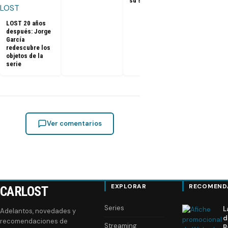
su sueño
LOST 20 años
después: Jorge
García
redescubre los
objetos de la
serie
Ver comentarios
EXPLORAR
RECOMEND
CARLOST
Series
L
Adelantos, novedades y
d
recomendaciones de
Streaming
B