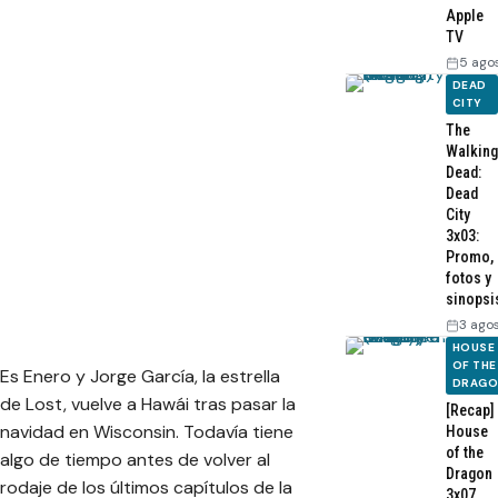
Apple
TV
5 ago
DEAD
CITY
The
Walking
Dead:
Dead
City
3x03:
Promo,
fotos y
sinopsi
3 ago
HOUSE
OF THE
Es Enero y Jorge García, la estrella
DRAG
de Lost, vuelve a Hawái tras pasar la
[Recap]
navidad en Wisconsin. Todavía tiene
House
of the
algo de tiempo antes de volver al
Dragon
rodaje de los últimos capítulos de la
3x07