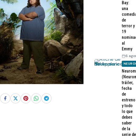
Bay:
una
comedi
de
terror y
19
nomina
al
Emmy
6 ago
NEURO
Neurom
(Neurom
tráiler,
fecha
de
estreno
y todo
lo que
debes
saber
de la
serie de