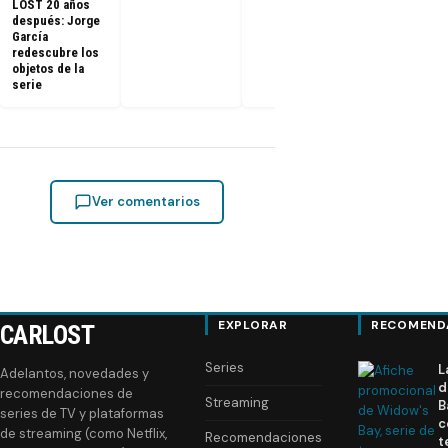
LOST 20 años
después: Jorge
García
redescubre los
objetos de la
serie
Ver comentarios
EXPLORAR
RECOMEND
CARLOST
Series
L
Adelantos, novedades y
d
recomendaciones de
Streaming
B
series de TV y plataformas
c
de streaming (como Netflix,
Recomendaciones
t