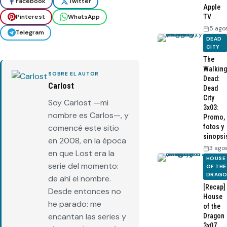
Facebook
Twitter
Apple
TV
Pinterest
WhatsApp
5 ago
Telegram
DEAD
CITY
The
Walking
SOBRE EL AUTOR
Dead:
Carlost
Dead
City
Soy Carlost —mi
3x03:
nombre es Carlos—, y
Promo,
comencé este sitio
fotos y
sinopsi
en 2008, en la época
3 ago
en que Lost era la
HOUSE
serie del momento:
OF THE
DRAG
de ahí el nombre.
[Recap]
Desde entonces no
House
he parado: me
of the
encantan las series y
Dragon
3x07