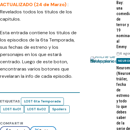
Bay:
ACTUALIZADO (24 de Marzo)
:
una
Revelados todos los titulos de los
comedi
capitulos.
de
terror y
19
Esta entrada contiene los titulos de
nomina
los episodios de la 6ta Temporada,
al
sus fechas de estreno y los
Emmy
6 ago
personajes en los que estará
centrado. Luego de este boton,
NEURO
Neurom
encontraras varios botones que
(Neurom
revelaran la info de cada episodio.
tráiler,
fecha
de
estreno
y todo
ETIQUETAS
LOST 6ta Temporada
lo que
LOST 6x01
LOST 6x02
Spoilers
debes
saber
de la
COMPARTIR
serie de