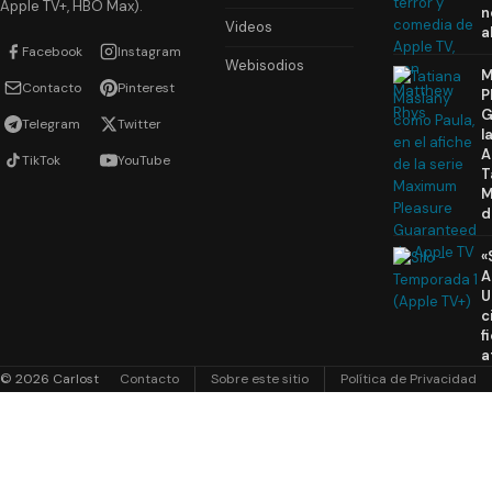
Apple TV+, HBO Max).
n
Videos
a
Facebook
Instagram
Webisodios
M
Contacto
Pinterest
P
G
Telegram
Twitter
l
A
TikTok
YouTube
T
M
d
«
A
U
c
f
a
© 2026 Carlost
Contacto
Sobre este sitio
Política de Privacidad