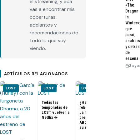
el streaming, y acá
«The
vas a encontrar mis
Dragon
coberturas,
in
Winter»:
adelantos y
qué
recomendaciones de
pasó,
todo lo que voy
análisis
y detrás
viendo.
de
escena
3 ago
ARTÍCULOS RELACIONADOS
LOST
LOST
LOST
LOST
Todas las
¿Habrá un
temporadas de
reboot de Lost?
FOTOS + VID
LOST vuelven a
La nueva
– Elenco de 
Netflix ✈️
presidenta de
en el PaleyF
ABC dice que es
2014
su sueño