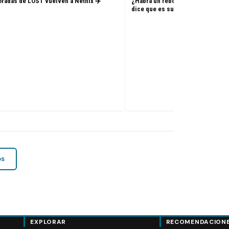
radas de LOST vuelven a Netflix ✈️
¿Habrá un reboot de Lost? La nue
dice que es su sueño
os
EXPLORAR
RECOMENDACION