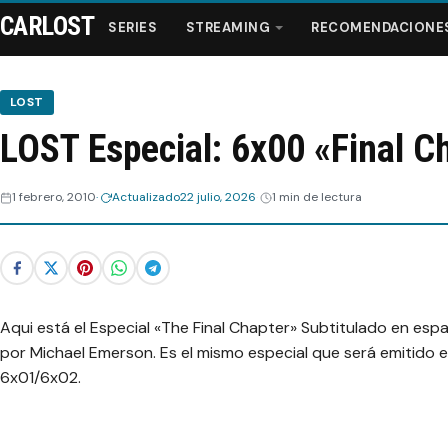
CARLOST
SERIES
STREAMING
RECOMENDACIONE
LOST
LOST Especial: 6x00 «Final C
Series
1 febrero, 2010
Actualizado
22 julio, 2026
1 min de lectura
Streaming
Recomendaciones
Videos
Aqui está el Especial «The Final Chapter» Subtitulado en es
por Michael Emerson. Es el mismo especial que será emitido e
Webisodios
6x01/6x02.