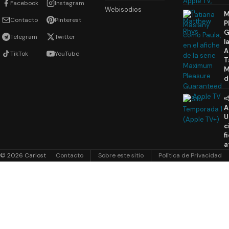
Facebook
Instagram
Webisodios
M
Contacto
Pinterest
P
G
Telegram
Twitter
l
A
TikTok
YouTube
T
M
d
«
A
U
c
f
a
© 2026 Carlost
Contacto
Sobre este sitio
Política de Privacidad