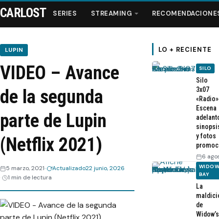
CARLOST
SERIES
STREAMING
RECOMENDACIONE
LO + RECIENTE
LUPIN
VIDEO – Avance
SILO
Series
Silo
3x07
de la segunda
«Radio»
Streaming
Escena
parte de Lupin
adelant
sinopsi
Recomendaciones
y fotos
(Netflix 2021)
promoc
Videos
6 ago
WIDOW
5 marzo, 2021
Actualizado
22 junio, 2026
BAY
1 min de lectura
Webisodios
La
maldici
de
Widow’s