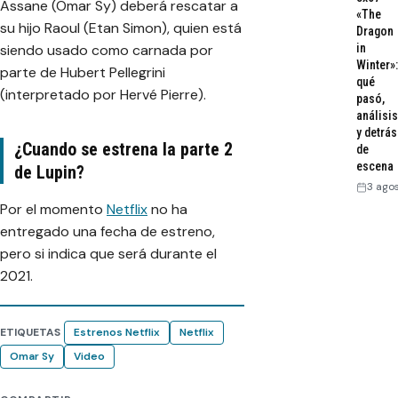
Assane (Omar Sy) deberá rescatar a
«The
su hijo Raoul (Etan Simon), quien está
Dragon
siendo usado como carnada por
in
Winter»:
parte de Hubert Pellegrini
qué
(interpretado por Hervé Pierre).
pasó,
análisis
y detrás
¿Cuando se estrena la parte 2
de
escena
de Lupin?
3 ago
Por el momento
Netflix
no ha
entregado una fecha de estreno,
pero si indica que será durante el
2021.
ETIQUETAS
Estrenos Netflix
Netflix
Omar Sy
Video