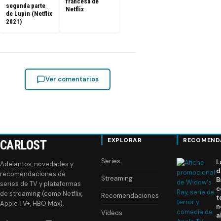
francesa de
segunda parte
Netflix
de Lupin (Netflix
2021)
Ver comentarios
EXPLORAR
RECOMEND
CARLOST
Series
L
Adelantos, novedades y
d
recomendaciones de
Streaming
B
series de TV y plataformas
c
de streaming (como Netflix,
Recomendaciones
t
Apple TV+, HBO Max).
n
Videos
a