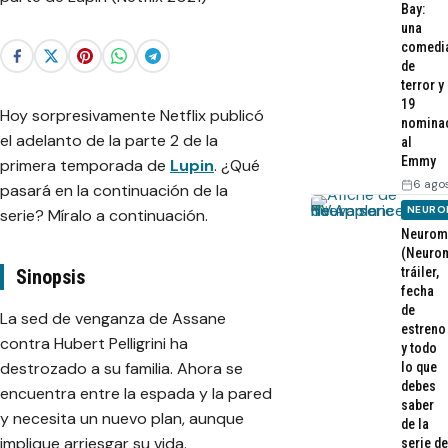
Bay:
una
comedi
de
terror y
19
Hoy sorpresivamente Netflix publicó
nomina
el adelanto de la parte 2 de la
al
Emmy
primera temporada de
Lupin
. ¿Qué
6 ago
pasará en la continuación de la
NEURO
serie? Míralo a continuación.
Neurom
(Neurom
tráiler,
Sinopsis
fecha
de
La sed de venganza de Assane
estreno
contra Hubert Pelligrini ha
y todo
destrozado a su familia. Ahora se
lo que
debes
encuentra entre la espada y la pared
saber
y necesita un nuevo plan, aunque
de la
implique arriesgar su vida.
serie de