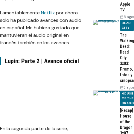
Apple
TV
Lamentablemente
Netflix
por ahora
5 ago
solo ha publicado avances con audio
DEAD
en español. Me hubiera gustado que
CITY
mantuvieran el audio original en
The
Walking
francés también en los avances.
Dead:
Dead
City
Lupin: Parte 2 | Avance oficial
3x03:
Promo,
fotos y
sinopsi
3 ago
HOUSE
OF THE
DRAG
[Recap]
House
of the
Dragon
En la segunda parte de la serie,
3x07