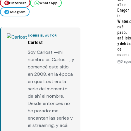
Pinterest
WhatsApp
«The
Dragon
Telegram
in
Winter»:
qué
pasó,
SOBRE EL AUTOR
análisis
Carlost
y detrás
de
Soy Carlost —mi
escena
nombre es Carlos—, y
3 ago
comencé este sitio
en 2008, en la época
en que Lost era la
serie del momento:
de ahí el nombre.
Desde entonces no
he parado: me
encantan las series y
el streaming, y acá