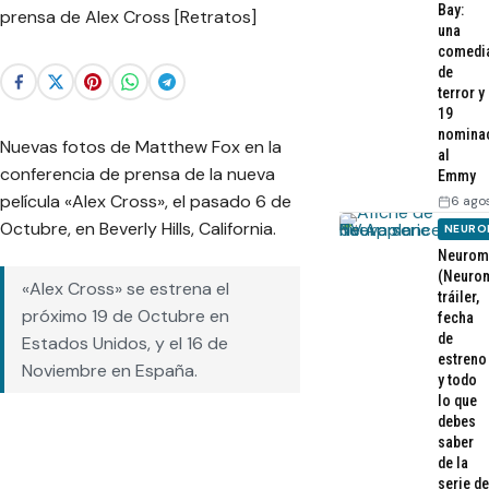
Bay:
una
comedi
de
terror y
19
nomina
Nuevas fotos de Matthew Fox en la
al
conferencia de prensa de la nueva
Emmy
película «Alex Cross», el pasado 6 de
6 ago
Octubre, en Beverly Hills, California.
NEURO
Neurom
(Neurom
«Alex Cross» se estrena el
tráiler,
próximo 19 de Octubre en
fecha
de
Estados Unidos, y el 16 de
estreno
Noviembre en España.
y todo
lo que
debes
saber
de la
serie de