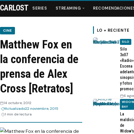
CARLOST
SERIES
STREAMING
RECOMENDACIONE
LO + RECIENTE
CINE
Matthew Fox en
SILO
Series
Silo
3x07
la conferencia de
«Radio»
Streaming
Escena
prensa de Alex
adelant
sinopsi
Recomendaciones
y fotos
Cross [Retratos]
promoc
Videos
6 ago
WIDOW
14 octubre, 2012
BAY
Actualizado
22 noviembre, 2015
Webisodios
La
1 min de lectura
maldici
de
Widow’s