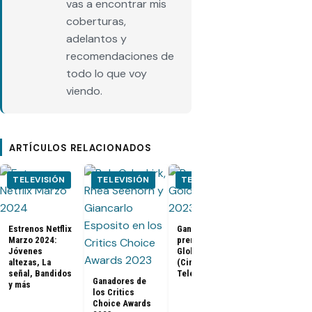
vas a encontrar mis
coberturas,
adelantos y
recomendaciones de
todo lo que voy
viendo.
ARTÍCULOS RELACIONADOS
TELEVISIÓN
TELEVISIÓN
TELEVISIÓN
CINE
Estrenos Netflix
Ganadores
Tráiler de B
Marzo 2024:
premios Golden
Panther 2:
Jóvenes
Globes 2023
Wakanda
altezas, La
(Cine y
Forever (Co
señal, Bandidos
Televisión)
Con 2022)
Ganadores de
y más
los Critics
Choice Awards