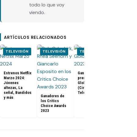
todo lo que voy
viendo.
ARTÍCULOS RELACIONADOS
TELEVISIÓN
TELEVISIÓN
TELEVISIÓN
CINE
Estrenos Netflix
Ganadores
Tráiler de B
Marzo 2024:
premios Golden
Panther 2:
Jóvenes
Globes 2023
Wakanda
altezas, La
(Cine y
Forever (Co
señal, Bandidos
Televisión)
Con 2022)
Ganadores de
y más
los Critics
Choice Awards
2023