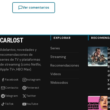
Ver comentarios
EXPLORAR
RECOMEND
CARLOST
Series
L
Adelantos, novedades y
m
recomendaciones de
Streaming
d
series de TV y plataformas
W
de streaming (como Netflix,
Recomendaciones
B
Apple TV+, HBO Max).
c
Videos
d
Facebook
Instagram
y
Webisodios
n
Contacto
Pinterest
a
Telegram
Twitter
M
P
TikTok
YouTube
G