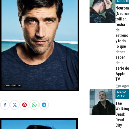
NEURO
Neurom
(Neurom
tráiler,
fecha
de
estreno
y todo
lo que
debes
saber
de la
serie de
Apple
TV
5 ago
DEAD
CITY
The
Walking
Dead:
Dead
City