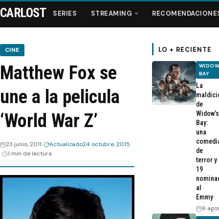
CARLOST
SERIES
STREAMING
RECOMENDACIONE
LO + RECIENTE
CINE
Matthew Fox se
WIDOW
Series
BAY
La
une a la pelicula
maldici
Streaming
de
Widow’s
‘World War Z’
Bay:
Recomendaciones
una
comedi
23 junio, 2011
Actualizado
24 octubre, 2015
de
1 min de lectura
Videos
terror y
19
nomina
Webisodios
al
Emmy
6 ago