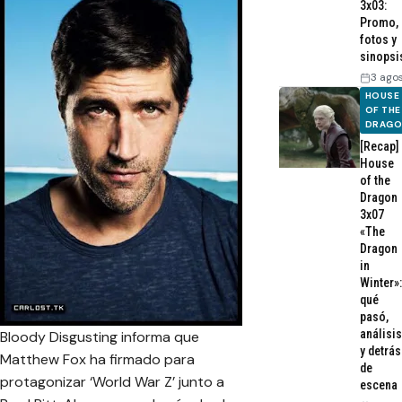
3x03:
Promo,
fotos y
sinopsi
3 ago
HOUSE
OF THE
DRAG
[Recap]
House
of the
Dragon
3x07
«The
Dragon
in
Winter»:
qué
pasó,
análisis
Bloody Disgusting informa que
y detrás
Matthew Fox ha firmado para
de
protagonizar ‘World War Z’ junto a
escena