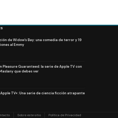
ES
ción de Widow’s Bay: una comedia de terror y 19
iones al Emmy
Pleasure Guaranteed: la serie de Apple TV con
Maslany que debes ver
n Apple TV+: Una serie de ciencia ficción atrapante
ntacto
Sobre este sitio
Política de Privacidad