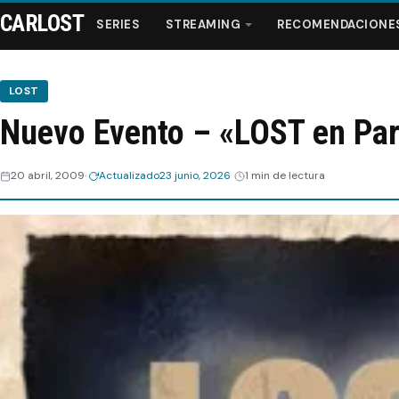
CARLOST
SERIES
STREAMING
RECOMENDACIONE
LOST
Nuevo Evento – «LOST en Par
Series
20 abril, 2009
Actualizado
23 junio, 2026
1 min de lectura
Streaming
Recomendaciones
Videos
Webisodios