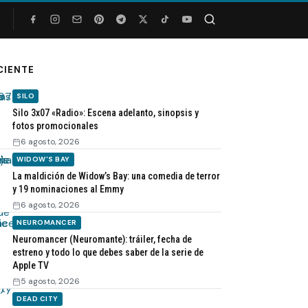
Buscar
CIENTE
SILO
Silo 3x07 «Radio»: Escena adelanto, sinopsis y
fotos promocionales
6 agosto, 2026
WIDOW'S BAY
La maldición de Widow’s Bay: una comedia de terror
y 19 nominaciones al Emmy
6 agosto, 2026
NEUROMANCER
Neuromancer (Neuromante): tráiler, fecha de
estreno y todo lo que debes saber de la serie de
Apple TV
5 agosto, 2026
DEAD CITY