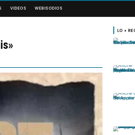
S
VIDEOS
WEBISODIOS
LO + RE
is»