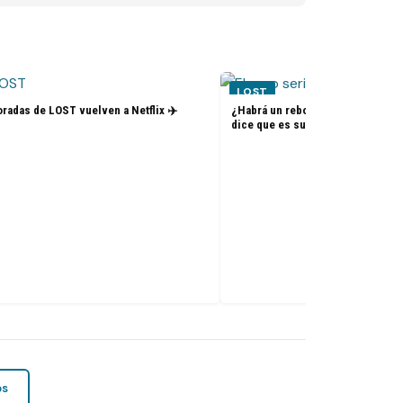
LOST
radas de LOST vuelven a Netflix ✈️
¿Habrá un reboot de Lost? La nue
dice que es su sueño
os