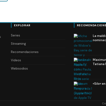
EXPLORAR
RECOMENDACION
Series
La maldi
s
nominac
Streaming
Recomendaciones
Maximum 
Videos
Tatiana 
Webisodios
«Silo» e
Co