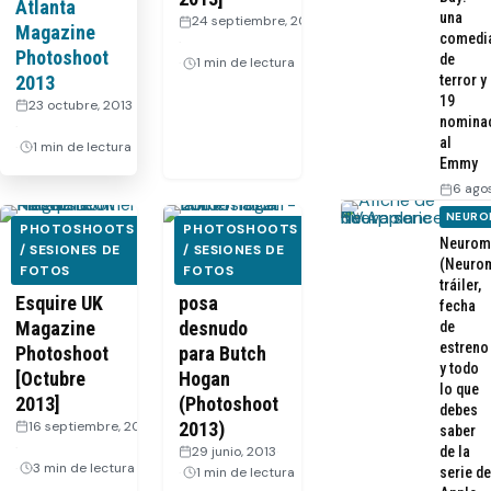
Atlanta
una
24 septiembre, 2013
Magazine
comedi
·
Photoshoot
de
1 min de lectura
2013
terror y
19
23 octubre, 2013
nomina
·
al
1 min de lectura
Emmy
6 ago
NEURO
PHOTOSHOOTS
PHOTOSHOOTS
Neurom
Natalie
/ SESIONES DE
Ian
/ SESIONES DE
(Neurom
FOTOS
FOTOS
Dormer –
Somerhalder
tráiler,
Esquire UK
posa
fecha
Magazine
desnudo
de
estreno
Photoshoot
para Butch
y todo
[Octubre
Hogan
lo que
2013]
(Photoshoot
debes
16 septiembre, 2013
2013)
saber
·
29 junio, 2013
·
de la
3 min de lectura
1 min de lectura
serie de