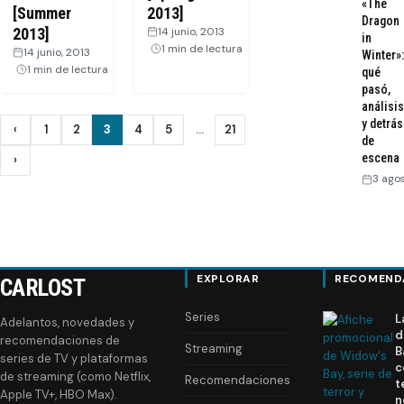
«The
[Summer
2013]
Dragon
2013]
14 junio, 2013
·
in
1 min de lectura
14 junio, 2013
·
Winter»:
1 min de lectura
qué
pasó,
análisis
Paginación
y detrás
‹
1
2
3
4
5
…
21
Anterior
de
de
escena
›
Siguiente
3 ago
entradas
EXPLORAR
RECOMEND
CARLOST
Series
L
Adelantos, novedades y
d
recomendaciones de
Streaming
B
series de TV y plataformas
c
de streaming (como Netflix,
Recomendaciones
t
Apple TV+, HBO Max).
n