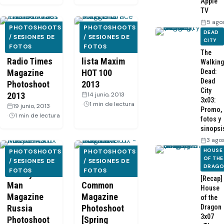
Apple
TV
5 ago
PHOTOSHOOTS
PHOTOSHOOTS
DEAD
Game of
/ SESIONES DE
Maggie
/ SESIONES DE
CITY
FOTOS
FOTOS
Thrones –
Grace en la
The
Radio Times
lista Maxim
Walking
Magazine
HOT 100
Dead:
Dead
Photoshoot
2013
City
2013
14 junio, 2013
·
3x03:
1 min de lectura
19 junio, 2013
·
Promo,
1 min de lectura
fotos y
sinopsi
3 ago
HOUSE
PHOTOSHOOTS
PHOTOSHOOTS
OF THE
Matthew Fox
/ SESIONES DE
Matthew Fox
/ SESIONES DE
DRAG
FOTOS
FOTOS
– InStyle
– Boston
[Recap]
Man
Common
House
Magazine
Magazine
of the
Russia
Photoshoot
Dragon
3x07
Photoshoot
[Spring