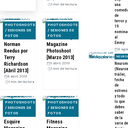
1 min de lectura
una
comedi
de
terror y
PHOTOSHOOTS
PHOTOSHOOTS
19
Sesión de
/ SESIONES DE
Emilia
/ SESIONES DE
nomina
FOTOS
FOTOS
fotos de
Clarke – GQ
al
Emmy
Norman
Magazine
6 ago
Reedus por
Photoshoot
Terry
[Marzo 2013]
NEURO
Richardson
5 abril, 2013
·
Neurom
1 min de lectura
(Neurom
[Abril 2013]
tráiler,
6 abril, 2013
·
fecha
1 min de lectura
de
estreno
y todo
lo que
PHOTOSHOOTS
PHOTOSHOOTS
debes
Lauren
/ SESIONES DE
Matthew Fox
/ SESIONES DE
saber
FOTOS
FOTOS
Cohan
– Men’s
de la
Esquire
Fitness
serie de