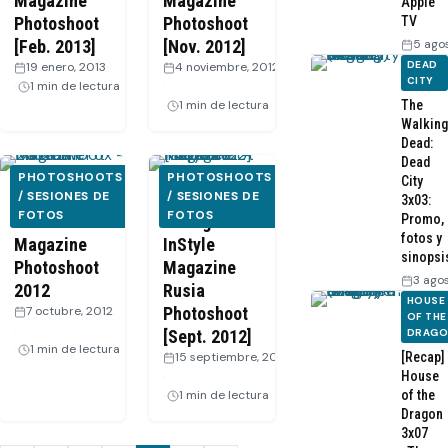
Magazine
Magazine
Apple
Photoshoot
Photoshoot
TV
[Feb. 2013]
[Nov. 2012]
5 ago
DEAD
19 enero, 2013
·
4 noviembre, 2012
CITY
1 min de lectura
·
1 min de lectura
The
Walking
Dead:
Dead
PHOTOSHOOTS
PHOTOSHOOTS
City
Matthew Fox
/ SESIONES DE
Michelle
/ SESIONES DE
3x03:
FOTOS
FOTOS
– Da Man
Rodriguez –
Promo,
fotos y
Magazine
InStyle
sinopsi
Photoshoot
Magazine
3 ago
2012
Rusia
HOUSE
7 octubre, 2012
Photoshoot
OF THE
·
[Sept. 2012]
DRAG
1 min de lectura
15 septiembre, 2012
[Recap]
·
House
1 min de lectura
of the
Dragon
3x07