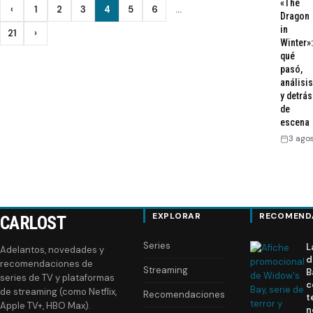
«The
Paginación
‹
1
2
3
4
5
6
…
Anterior
Dragon
in
de
21
›
Siguiente
Winter»:
qué
entradas
pasó,
análisis
y detrás
de
escena
3 ago
EXPLORAR
RECOMEND
CARLOST
Series
L
Adelantos, novedades y
d
recomendaciones de
Streaming
B
series de TV y plataformas
c
de streaming (como Netflix,
Recomendaciones
t
Apple TV+, HBO Max).
n