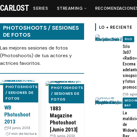
CARLOST
SERIES
STREAMING
RECOMENDACIONE
PHOTOSHOOTS / SESIONES
LO + RECIENTE
DE FOTOS
SILO
Series
Silo
Las mejores sesiones de fotos
3x07
(Photoshoots) de tus actores y
«Radio»
actrices favoritos.
Streaming
Escena
adelant
sinopsi
Recomendaciones
y fotos
PHOTOSHOOTS
promoc
PHOTOSHOOTS
Elizabeth
/ SESIONES DE
Sophie
/ SESIONES DE
6 ago
Videos
FOTOS
FOTOS
Mitchell –
Turner –
WIDOW
BAY
WB
1883
La
Webisodios
Photoshoot
Magazine
maldici
2013
Photoshoot
de
13 junio, 2013
·
[Junio 2013]
Widow’s
1 min de lectura
5 junio, 2013
·
Bay: