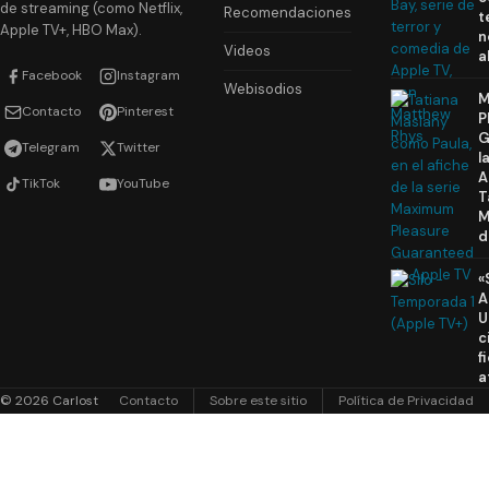
de streaming (como Netflix,
Recomendaciones
t
Apple TV+, HBO Max).
n
Videos
a
Facebook
Instagram
Webisodios
M
Contacto
Pinterest
P
G
Telegram
Twitter
l
A
TikTok
YouTube
T
M
d
«
A
U
c
f
a
© 2026 Carlost
Contacto
Sobre este sitio
Política de Privacidad