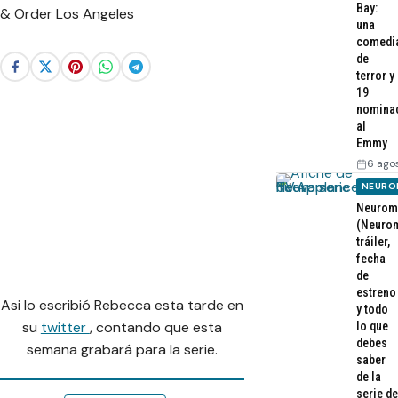
Bay:
una
comedi
de
terror y
19
nomina
al
Emmy
6 ago
NEURO
Neurom
(Neurom
tráiler,
fecha
de
estreno
Asi lo escribió Rebecca esta tarde en
y todo
su
twitter
, contando que esta
lo que
debes
semana grabará para la serie.
saber
de la
serie de