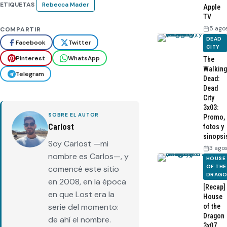
ETIQUETAS
Rebecca Mader
Apple
TV
5 ago
COMPARTIR
DEAD
Facebook
Twitter
CITY
Pinterest
WhatsApp
The
Walking
Telegram
Dead:
Dead
City
3x03:
SOBRE EL AUTOR
Promo,
Carlost
fotos y
sinopsi
Soy Carlost —mi
3 ago
nombre es Carlos—, y
HOUSE
OF THE
comencé este sitio
DRAG
en 2008, en la época
[Recap]
en que Lost era la
House
serie del momento:
of the
Dragon
de ahí el nombre.
3x07