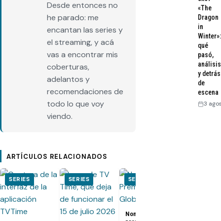
Desde entonces no
«The
he parado: me
Dragon
in
encantan las series y
Winter»:
el streaming, y acá
qué
vas a encontrar mis
pasó,
análisis
coberturas,
y detrás
adelantos y
de
recomendaciones de
escena
todo lo que voy
3 ago
viendo.
ARTÍCULOS RELACIONADOS
SERIES
SERIES
SERIES
SERIES
Nominados a los
El Juego del