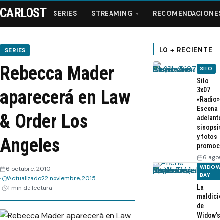
CARLOST
SERIES
STREAMING
RECOMENDACIONE
LO + RECIENTE
SERIES
Rebecca Mader
SILO
Series
Silo
3x07
aparecerá en Law
«Radio»
Streaming
Escena
& Order Los
adelant
sinopsi
Recomendaciones
y fotos
Angeles
promoc
Videos
6 ago
WIDOW
6 octubre, 2010
BAY
Actualizado
22 noviembre, 2015
Webisodios
La
1 min de lectura
maldici
de
Widow’s