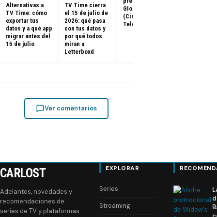
premios Golden
Calamar:
Alternativas a
TV Time cierra
Globes 2025
Temporada 2 
TV Time: cómo
el 15 de julio de
(Cine y
ya tienen fe
exportar tus
2026: qué pasa
Televisión)
de estreno
datos y a qué app
con tus datos y
migrar antes del
por qué todos
15 de julio
miran a
Letterboxd
Ver comentarios
EXPLORAR
RECOMEND
CARLOST
Series
L
Adelantos, novedades y
d
recomendaciones de
Streaming
B
series de TV y plataformas
c