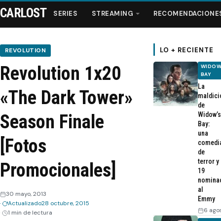
CARLOST
SERIES
STREAMING
RECOMENDACIONE
LO + RECIENTE
REVOLUTION
Revolution 1x20
WIDOW
Series
BAY
La
«The Dark Tower»
maldici
Streaming
de
Widow’s
Season Finale
Bay:
Recomendaciones
una
[Fotos
comedi
de
Videos
terror y
Promocionales]
19
nomina
Webisodios
al
30 mayo, 2013
Emmy
Actualizado
28 octubre, 2015
6 ago
1 min de lectura