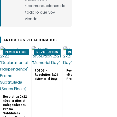
recomendaciones de
todo lo que voy
viendo.
ARTÍCULOS RELACIONADOS
REVOLUTION
REVOLUTION
REVOLUTION
REVOLUT
FOTOS –
Revolution 2x21
Revolution 2x21
«Memorial Day»
«Memorial Day»
Promo
Revolution
cancelada po
NBC luego d
dos tempora
Revolution 2x22
«Declaration of
Independence»
Promo
Subtitulada