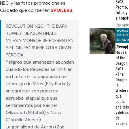
3x03:
NBC, y las fotos promocionales.
Promo,
Cuidado que contienen
SPOILERS
.
fotos y
sinopsi
3 ago
REVOLUTION 1x20 «THE DARK
HOUSE
TOWER» SEASON FINALE
OF THE
MILES Y MONROE SE ENFRENTAN
DRAG
[Recap]
Y EL GRUPO SUFRE OTRA GRAN
House
PÉRDIDA.
of the
Peligros que amenazan abundan
Dragon
cuando los Rebeldes se infiltran
3x07
«The
en La Torre. La capacidad de
Dragon
liderazgo de Miles (Billy Burke)y
in
su carácter son puestos
Winter»:
qué
aprueba, al igual que sus
pasó,
sentimientos por Rachel
análisis
(Elizabeth Mitchell) y Nora
y detrás
de
(Danielle Alonso).
escena
La genialidad de Aaron (Zak