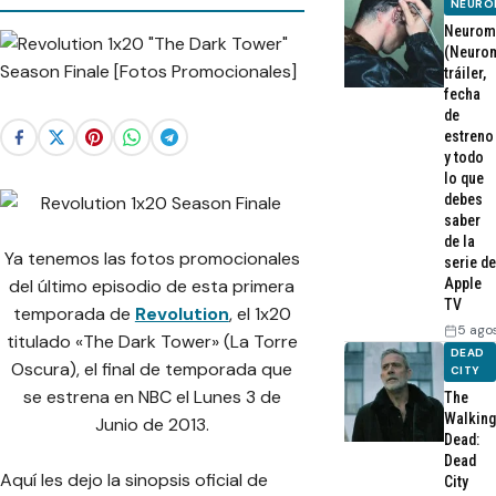
NEURO
Neurom
(Neurom
tráiler,
fecha
de
estreno
y todo
lo que
debes
saber
de la
Ya tenemos las fotos promocionales
serie de
del último episodio de esta primera
Apple
TV
temporada de
Revolution
, el 1x20
5 ago
titulado «The Dark Tower» (La Torre
DEAD
Oscura), el final de temporada que
CITY
se estrena en NBC el Lunes 3 de
The
Walking
Junio de 2013.
Dead:
Dead
Aquí les dejo la sinopsis oficial de
City