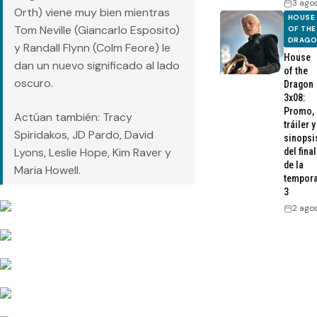
3 ago
Orth) viene muy bien mientras
HOUSE
Tom Neville (Giancarlo Esposito)
OF THE
DRAG
y Randall Flynn (Colm Feore) le
House
dan un nuevo significado al lado
of the
oscuro.
Dragon
3x08:
Promo,
Actúan también: Tracy
tráiler y
Spiridakos, JD Pardo, David
sinopsi
Lyons, Leslie Hope, Kim Raver y
del final
de la
Maria Howell.
tempor
3
2 ago