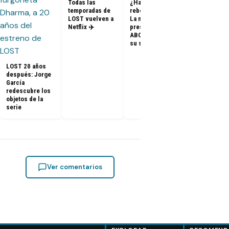
Todas las
¿Habrá un
temporadas de
reboot de Lost?
FOTOS + VID
LOST vuelven a
La nueva
– Elenco de 
Netflix ✈️
presidenta de
en el PaleyF
ABC dice que es
2014
su sueño
LOST 20 años
después: Jorge
García
redescubre los
objetos de la
serie
Ver comentarios