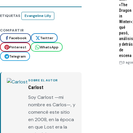
«The
Dragon
ETIQUETAS
Evangeline Lilly
in
Winter»:
qué
COMPARTIR
pasó,
Facebook
Twitter
análisis
y detrás
Pinterest
WhatsApp
de
escena
Telegram
3 ago
SOBRE EL AUTOR
Carlost
Soy Carlost —mi
nombre es Carlos—, y
comencé este sitio
en 2008, en la época
en que Lost era la