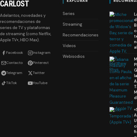
EXPLORAR
RECOMEND
CARLOST
Series
L
Adelantos, novedades y
d
recomendaciones de
Streaming
B
series de TV y plataformas
c
de streaming (como Netflix,
Recomendaciones
t
Apple TV+, HBO Max).
n
Videos
a
Facebook
Instagram
Webisodios
M
Contacto
Pinterest
P
G
Telegram
Twitter
l
A
TikTok
YouTube
T
M
d
«
A
U
c
f