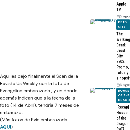
Apple
TV
5 ago
DEAD
CITY
The
Walking
Dead:
Dead
City
3x03:
Promo,
fotos y
Aqui les dejo finalmente el Scan de la
sinopsi
Revista Us Weekly con la foto de
3 ago
Evangeline embarazada , y en donde
HOUSE
OF THE
además indican que a la fecha de la
DRAG
foto (14 de Abril), tendría 7 meses de
[Recap]
embarazo..
House
of the
(Más fotos de Evie embarazada
Dragon
AQUI
)
3x07