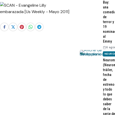
Bay:
una
comedi
de
terror y
19
nomina
al
Emmy
6 ago
NEURO
Neurom
(Neurom
tráiler,
fecha
de
estreno
y todo
lo que
debes
saber
de la
serie de