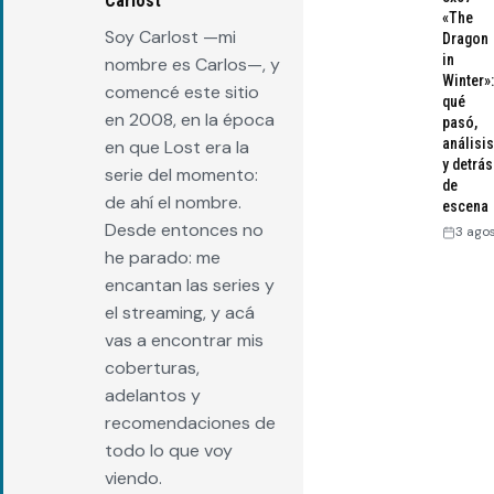
Carlost
«The
Soy Carlost —mi
Dragon
in
nombre es Carlos—, y
Winter»:
comencé este sitio
qué
en 2008, en la época
pasó,
análisis
en que Lost era la
y detrás
serie del momento:
de
de ahí el nombre.
escena
Desde entonces no
3 ago
he parado: me
encantan las series y
el streaming, y acá
vas a encontrar mis
coberturas,
adelantos y
recomendaciones de
todo lo que voy
viendo.