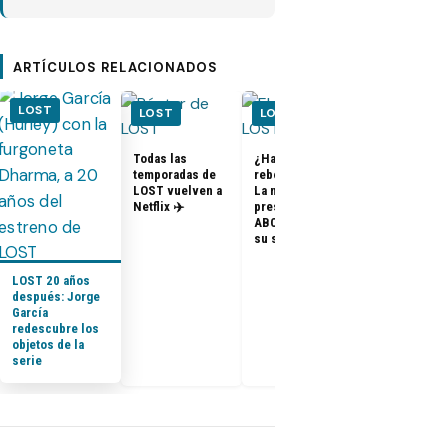
ARTÍCULOS RELACIONADOS
LOST
LOST
LOST
LOST
Todas las
¿Habrá un
temporadas de
reboot de Lost?
FOTOS + VID
LOST vuelven a
La nueva
– Elenco de 
Netflix ✈️
presidenta de
en el PaleyF
ABC dice que es
2014
su sueño
LOST 20 años
después: Jorge
García
redescubre los
objetos de la
serie