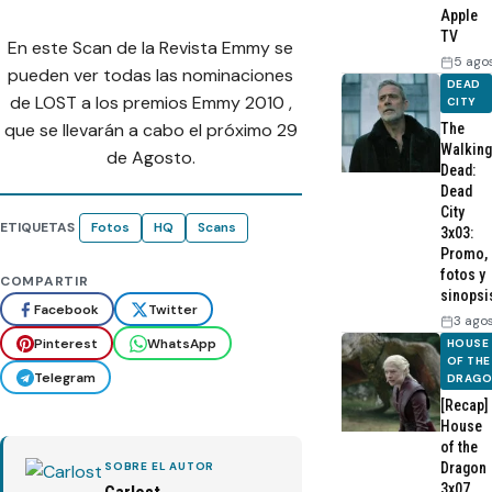
Apple
TV
En este Scan de la Revista Emmy se
5 ago
pueden ver todas las nominaciones
DEAD
de LOST a los premios Emmy 2010 ,
CITY
que se llevarán a cabo el próximo 29
The
Walking
de Agosto.
Dead:
Dead
City
ETIQUETAS
Fotos
HQ
Scans
3x03:
Promo,
fotos y
COMPARTIR
sinopsi
Facebook
Twitter
3 ago
Pinterest
WhatsApp
HOUSE
OF THE
Telegram
DRAG
[Recap]
House
of the
SOBRE EL AUTOR
Dragon
3x07