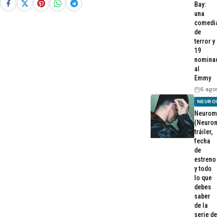
Bay:
una
comedi
de
terror y
19
nomina
al
Emmy
6 ago
NEURO
Neurom
(Neurom
tráiler,
fecha
de
estreno
y todo
lo que
debes
saber
de la
serie de