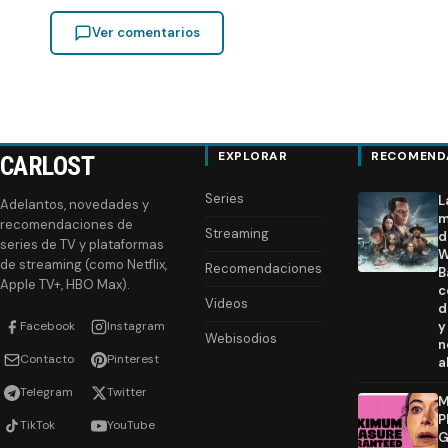
Ver comentarios
EXPLORAR
RECOMEND
CARLOST
Series
L
Adelantos, novedades y
m
recomendaciones de
Streaming
d
series de TV y plataformas
W
de streaming (como Netflix,
Recomendaciones
B
Apple TV+, HBO Max).
c
Videos
d
Facebook
Instagram
y
Webisodios
n
Contacto
Pinterest
a
Telegram
Twitter
M
P
TikTok
YouTube
G