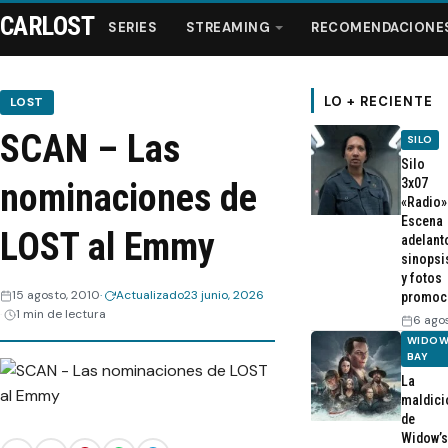
CARLOST
SERIES
STREAMING
RECOMENDACIONE
LO + RECIENTE
LOST
SCAN – Las
SILO
Series
Silo
3x07
nominaciones de
«Radio»
Streaming
Escena
LOST al Emmy
adelant
sinopsi
Recomendaciones
y fotos
15 agosto, 2010
Actualizado
23 junio, 2026
promoc
1 min de lectura
Videos
6 ago
WIDOW
BAY
Webisodios
La
maldici
de
Widow’s