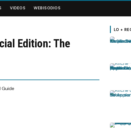
S
VIDEOS
WEBISODIOS
LO + RE
al Edition: The