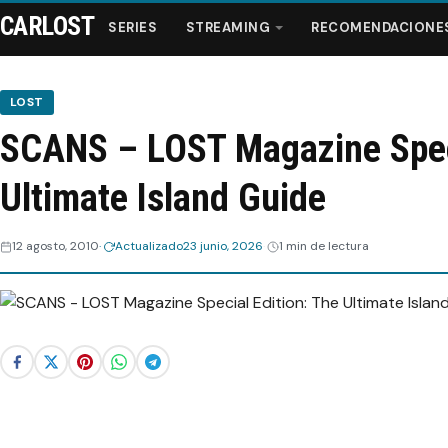
CARLOST
SERIES
STREAMING
RECOMENDACIONE
LOST
SCANS – LOST Magazine Speci
Series
Ultimate Island Guide
Streaming
12 agosto, 2010
Actualizado
23 junio, 2026
1 min de lectura
Recomendaciones
Videos
Webisodios