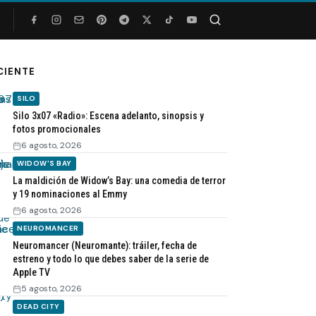
Buscar
CIENTE
SILO
Silo 3x07 «Radio»: Escena adelanto, sinopsis y
fotos promocionales
6 agosto, 2026
WIDOW'S BAY
La maldición de Widow’s Bay: una comedia de terror
y 19 nominaciones al Emmy
6 agosto, 2026
NEUROMANCER
Neuromancer (Neuromante): tráiler, fecha de
estreno y todo lo que debes saber de la serie de
Apple TV
5 agosto, 2026
DEAD CITY