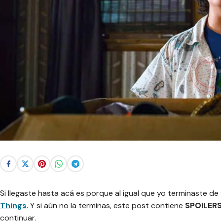
Si llegaste hasta acá es porque al igual que yo terminaste d
Things
. Y si aún no la terminas, este post contiene
SPOILER
continuar.