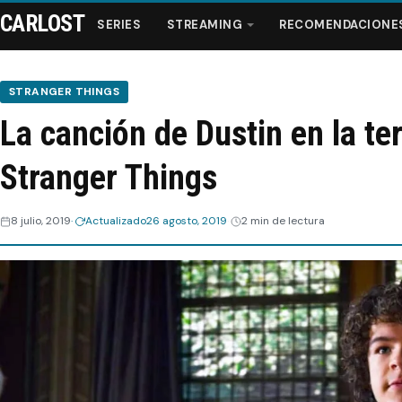
CARLOST
SERIES
STREAMING
RECOMENDACIONE
STRANGER THINGS
La canción de Dustin en la t
Series
Stranger Things
Streaming
8 julio, 2019
Actualizado
26 agosto, 2019
2 min de lectura
Recomendaciones
Videos
Webisodios