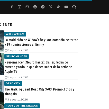
Buscar
CIENTE
WIDOW'S BAY
La maldición de Widow’s Bay: una comedia de terror
y 19 nominaciones al Emmy
6 agosto, 2026
NEUROMANCER
Neuromancer (Neuromante): tráiler, fecha de
estreno y todo lo que debes saber de la serie de
Apple TV
5 agosto, 2026
DEAD CITY
The Walking Dead: Dead City 3x03: Promo, fotos y
sinopsis
3 agosto, 2026
HOUSE OF THE DRAGON