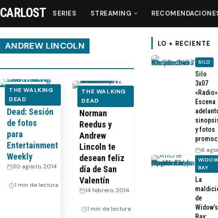
CARLOST
SERIES
STREAMING
RECOMENDACIONE
LO + RECIENTE
ANDREW LINCOLN
SILO
Series
Silo
3x07
THE WALKING
THE WALKING
«Radio»
The Walking
DEAD
Streaming
VIDEO –
DEAD
Escena
Dead: Sesión
adelant
Norman
sinopsi
de fotos
Reedus y
Recomendaciones
y fotos
para
Andrew
promoc
Entertainment
Lincoln te
6 ago
Videos
Weekly
desean feliz
WIDOW
30 agosto, 2014
día de San
BAY
·
Valentín
La
Webisodios
1 min de lectura
maldici
14 febrero, 2014
de
·
Widow’s
1 min de lectura
Bay: