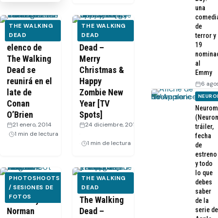
una
comedi
THE WALKING
THE WALKING
de
Parte del
DEAD
The Walking
DEAD
terror y
19
elenco de
Dead –
nomina
The Walking
Merry
al
Dead se
Christmas &
Emmy
reunirá en el
Happy
6 ago
late de
Zombie New
NEURO
Conan
Year [TV
Neurom
O’Brien
Spots]
(Neurom
21 enero, 2014
·
24 diciembre, 2013
tráiler,
1 min de lectura
·
fecha
1 min de lectura
de
estreno
y todo
lo que
PHOTOSHOOTS
THE WALKING
debes
Andrew
/ SESIONES DE
El Cast de
DEAD
saber
FOTOS
Lincoln y
The Walking
de la
Norman
Dead –
serie de