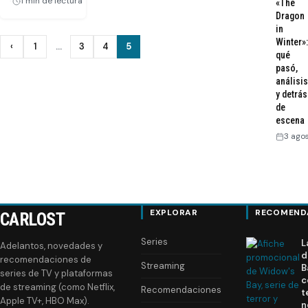
1 min de lectura
«The
Dragon
in
Paginación
Winter»:
‹
1
…
3
4
5
Anterior
qué
de
pasó,
análisis
entradas
y detrás
de
escena
3 ago
EXPLORAR
RECOMEND
CARLOST
Series
L
Adelantos, novedades y
d
recomendaciones de
Streaming
B
series de TV y plataformas
c
de streaming (como Netflix,
Recomendaciones
t
Apple TV+, HBO Max).
n