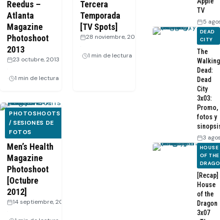
Apple
Reedus –
Tercera
TV
Atlanta
Temporada
5 ago
Magazine
[TV Spots]
DEAD
Photoshoot
28 noviembre, 2012
CITY
·
2013
The
1 min de lectura
23 octubre, 2013
Walking
·
Dead:
1 min de lectura
Dead
City
3x03:
Promo,
PHOTOSHOOTS
fotos y
Andrew
/ SESIONES DE
sinopsi
FOTOS
Lincoln –
3 ago
Men’s Health
HOUSE
OF THE
Magazine
DRAG
Photoshoot
[Recap]
[Octubre
House
2012]
of the
14 septiembre, 2012
Dragon
·
3x07