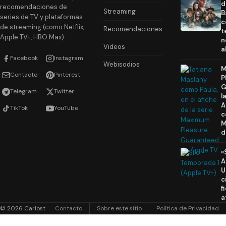
d
recomendaciones de
Streaming
B
series de TV y plataformas
c
de streaming (como Netflix,
Recomendaciones
t
Apple TV+, HBO Max).
n
Videos
a
Facebook
Instagram
Webisodios
M
Contacto
Pinterest
P
G
Telegram
Twitter
l
A
TikTok
YouTube
c
M
d
«
A
U
c
f
a
© 2026 Carlost
Contacto
Sobre este sitio
Política de Privacidad