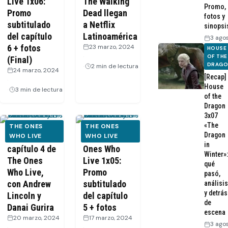
Live 1x06:
The Walking
Promo,
Promo
Dead llegan
fotos y
subtitulado
a Netflix
sinopsi
del capítulo
Latinoamérica
3 ago
6 + fotos
23 marzo, 2024
HOUSE
·
OF THE
(Final)
DRAG
2 min de lectura
24 marzo, 2024
[Recap]
·
House
3 min de lectura
of the
Dragon
3x07
«The
THE ONES
THE ONES
Dragon
Dentro del
WHO LIVE
TWD: The
WHO LIVE
in
capítulo 4 de
Ones Who
Winter»:
The Ones
Live 1x05:
qué
Who Live,
Promo
pasó,
con Andrew
subtitulado
análisis
y detrás
Lincoln y
del capítulo
de
Danai Gurira
5 + fotos
escena
20 marzo, 2024
17 marzo, 2024
3 ago
·
·