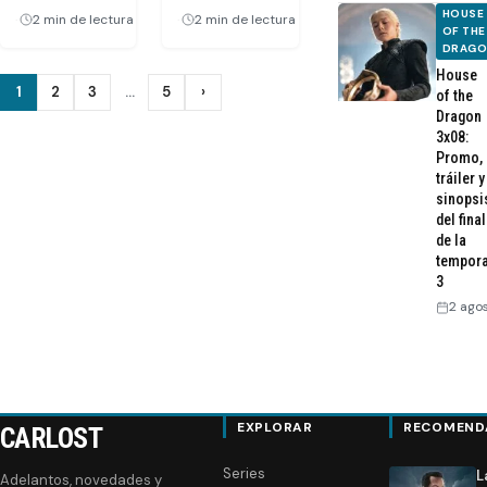
HOUSE
2 min de lectura
2 min de lectura
OF THE
DRAG
House
Paginación
1
2
3
…
5
›
of the
Siguiente
Dragon
de
3x08:
Promo,
entradas
tráiler y
sinopsi
del final
de la
tempor
3
2 ago
EXPLORAR
RECOMEND
CARLOST
Series
L
Adelantos, novedades y