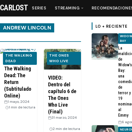
CARLOST
SERIES
STREAMING
RECOMENDACIONE
LO + RECIENTE
ANDREW LINCOLN
WIDOW
BAY
Series
La
maldici
THE WALKING
THE ONES
de
Streaming
Documental
DEAD
WHO LIVE
Widow’s
The Walking
Bay:
Dead: The
una
Recomendaciones
VIDEO:
Return
comedi
Dentro del
de
(Subtitulado
capítulo 6 de
Videos
terror y
Online)
The Ones
19
1 mayo, 2024
·
nomina
Who Live
1 min de lectura
Webisodios
al
(Final)
Emmy
31 marzo, 2024
6 ago
·
2 min de lectura
NEURO