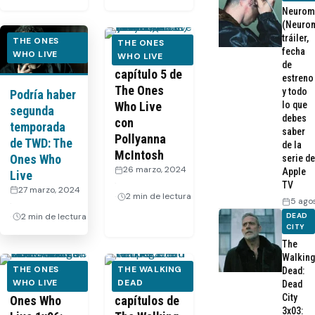
Neurom
(Neurom
tráiler,
THE ONES
THE ONES
fecha
WHO LIVE
Dentro del
WHO LIVE
de
capítulo 5 de
estreno
The Ones
y todo
Podría haber
lo que
Who Live
segunda
debes
con
temporada
saber
Pollyanna
de TWD: The
de la
McIntosh
Ones Who
serie de
26 marzo, 2024
Apple
Live
·
TV
27 marzo, 2024
2 min de lectura
5 ago
·
2 min de lectura
DEAD
CITY
The
Walking
THE ONES
THE WALKING
Dead:
TWD: The
WHO LIVE
Los últimos
DEAD
Dead
City
Ones Who
capítulos de
3x03: