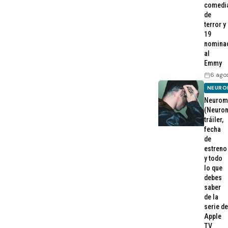
comedi
de
terror y
19
nomina
al
Emmy
6 ago
NEURO
Neurom
(Neurom
tráiler,
fecha
de
estreno
y todo
lo que
debes
saber
de la
serie de
Apple
TV