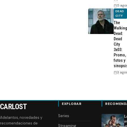
5 ago
DEAD
CITY
The
Walking
Dead:
Dead
City
3x03:
Promo,
fotos y
sinopsi
3 ago
EXPLORAR
RECOMEND
CARLOST
Series
L
Adelantos, novedades y
m
recomendaciones de
Streaming
d