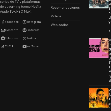
series de TV y plataformas
W
de streaming (como Netflix,
Recomendaciones
B
Apple TV+, HBO Max).
c
Videos
d
Facebook
Instagram
y
Webisodios
n
Contacto
Pinterest
a
Telegram
Twitter
M
P
TikTok
YouTube
G
l
d
T
T
M
q
d
«
A
T
s
c