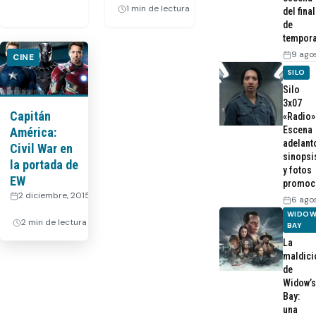
1 min de lectura
del final
de
tempor
9 ago
CINE
SILO
Silo
3x07
Capitán
«Radio»
Escena
América:
adelant
Civil War en
sinopsi
la portada de
y fotos
EW
promoc
2 diciembre, 2015
6 ago
·
WIDOW
2 min de lectura
BAY
La
maldici
de
Widow’s
Bay:
una