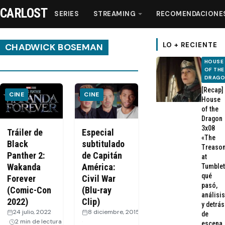
CARLOST
SERIES
STREAMING
RECOMENDACIONE
LO + RECIENTE
CHADWICK BOSEMAN
HOUSE
OF THE
Series
DRAG
[Recap]
CINE
CINE
House
Streaming
of the
Dragon
3x08
Recomendaciones
Tráiler de
Especial
«The
Black
subtitulado
Treaso
Panther 2:
de Capitán
at
Videos
Wakanda
América:
Tumblet
qué
Forever
Civil War
pasó,
Webisodios
(Comic-Con
(Blu-ray
análisis
2022)
Clip)
y detrás
24 julio, 2022
·
8 diciembre, 2015
de
2 min de lectura
·
escena