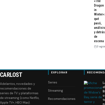
«The
Dragon
in
Winter»:
qué
pasó,
análisis
y detrás
de
escena
3 ago
EXPLORAR
RECOMEND
CARLOST
Series
L
Adelantos, novedades y
d
recomendaciones de
Streaming
B
series de TV y plataformas
c
de streaming (como Netflix,
Recomendaciones
t
Apple TV+, HBO Max).
n