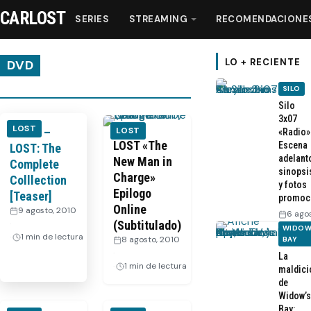
CARLOST
SERIES
STREAMING
RECOMENDACIONE
LO + RECIENTE
DVD
SILO
Series
Silo
3x07
LOST
VIDEO –
LOST
«Radio»
Streaming
LOST «The
Escena
LOST: The
adelant
New Man in
Complete
sinopsi
Charge»
Colllection
Recomendaciones
y fotos
Epilogo
[Teaser]
promoc
Online
9 agosto, 2010
6 ago
Videos
·
(Subtitulado)
WIDOW
1 min de lectura
8 agosto, 2010
BAY
·
La
Webisodios
1 min de lectura
maldici
de
Widow’s
Bay: