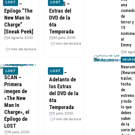
LOST
LOST
VIDEO –
VIDEOS –
una
Epilogo “The
Extras del
comedi
de
New Man In
DVD de la
terror y
Charge”
6ta
19
[Sneak Peek]
Temporada
nomina
4 agosto, 2010
30 julio, 2010
·
al
·
1 min de lectura
Emmy
1 min de lectura
6 ago
NEURO
Neurom
LOST
LOST
VIDEO –
(Neurom
SCAN –
tráiler,
Adelanto de
Primera
fecha
los Extras
de
imegen de
del DVD de la
estreno
«The New
6ta
y todo
Man In
Temporada
lo que
Charge», el
debes
5 julio, 2010
·
Epílogo de
saber
1 min de lectura
de la
LOST
serie de
16 julio, 2010
·