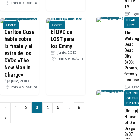
Apple
1 min de lectura
TV
5 ago
DEAD
LOST
LOST
CITY
Carlton Cuse
El DVD de
The
habla sobre
LOST para
Walking
Dead:
la finale y el
los Emmy
Dead
extra de los
11 junio, 2010
·
City
1 min de lectura
DVDs «The
3x03:
New Man in
Promo,
Charge»
fotos y
sinopsi
3 julio, 2010
·
1 min de lectura
3 ago
HOUSE
OF THE
DRAG
Paginación
‹
1
2
3
4
5
…
8
Anterior
[Recap]
House
de
›
Siguiente
of the
Dragon
entradas
3x07