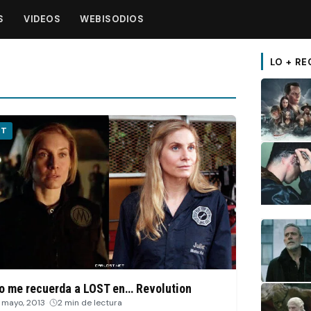
S
VIDEOS
WEBISODIOS
LO + RE
ST
o me recuerda a LOST en… Revolution
 mayo, 2013
·
2 min de lectura