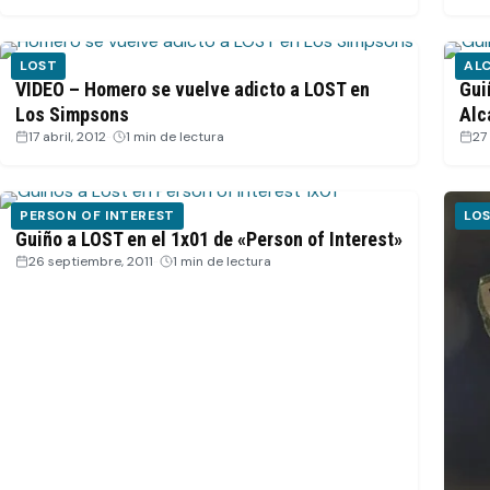
LOST
AL
VIDEO – Homero se vuelve adicto a LOST en
Gui
Los Simpsons
Alc
17 abril, 2012
·
1 min de lectura
27
PERSON OF INTEREST
LO
Guiño a LOST en el 1x01 de «Person of Interest»
26 septiembre, 2011
·
1 min de lectura