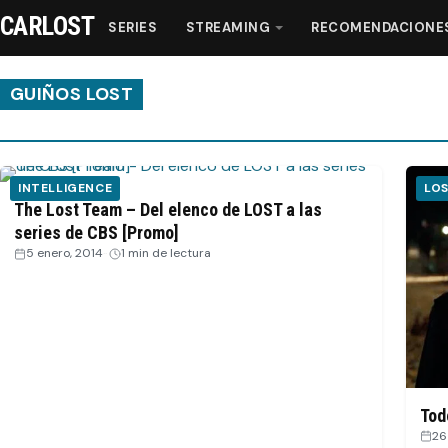
CARLOST
SERIES
STREAMING
RECOMENDACIONE
GUIÑOS LOST
Series
INTELLIGENCE
LO
Streaming
The Lost Team – Del elenco de LOST a las
series de CBS [Promo]
5 enero, 2014
·
1 min de lectura
Recomendaciones
Videos
Webisodios
Tod
26