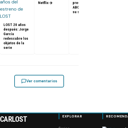
– Elenco de 
Netflix ✈️
presidenta de
en el PaleyF
ABC dice que es
2014
su sueño
LOST 20 años
después: Jorge
García
redescubre los
objetos de la
serie
Ver comentarios
EXPLORAR
RECOMEND
CARLOST