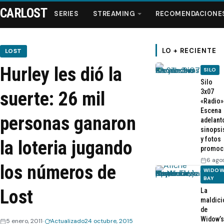
CARLOST
SERIES
STREAMING
RECOMENDACIONE
LO + RECIENTE
LOST
Hurley les dió la
SILO
Series
Silo
3x07
suerte: 26 mil
«Radio»
Streaming
Escena
personas ganaron
adelant
sinopsi
Recomendaciones
y fotos
la loteria jugando
promoc
Videos
6 ago
los números de
WIDOW
BAY
Webisodios
Lost
La
maldici
de
Widow’s
5 enero, 2011
Actualizado
24 octubre, 2015