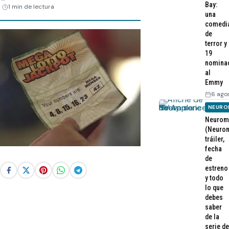
Bay:
1 min de lectura
una
comedi
de
terror y
19
nomina
al
Emmy
6 ago
NEURO
Neurom
(Neurom
tráiler,
fecha
de
estreno
y todo
lo que
debes
saber
de la
serie de