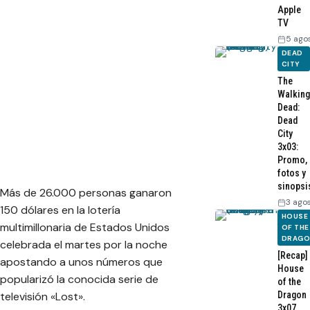
Apple
TV
5 ago
DEAD
CITY
The
Walking
Dead:
Dead
City
3x03:
Promo,
fotos y
sinopsi
Más de 26.000 personas ganaron
3 ago
150 dólares en la lotería
HOUSE
multimillonaria de Estados Unidos
OF THE
DRAG
celebrada el martes por la noche
[Recap]
apostando a unos números que
House
popularizó la conocida serie de
of the
Dragon
televisión «Lost».
3x07