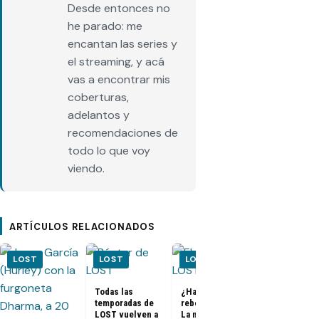
Desde entonces no
he parado: me
encantan las series y
el streaming, y acá
vas a encontrar mis
coberturas,
adelantos y
recomendaciones de
todo lo que voy
viendo.
ARTÍCULOS RELACIONADOS
LOST
LOST
LOST
LOST
Todas las
¿Habrá un
temporadas de
reboot de Lost?
FOTOS + VID
LOST vuelven a
La nueva