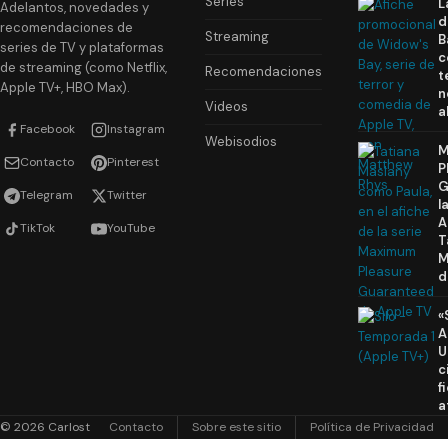
Series
L
Adelantos, novedades y
d
recomendaciones de
Streaming
B
series de TV y plataformas
c
de streaming (como Netflix,
Recomendaciones
t
Apple TV+, HBO Max).
n
Videos
a
Facebook
Instagram
Webisodios
M
Contacto
Pinterest
P
G
Telegram
Twitter
l
A
TikTok
YouTube
T
M
d
«
A
U
c
f
a
© 2026 Carlost
Contacto
Sobre este sitio
Política de Privacidad