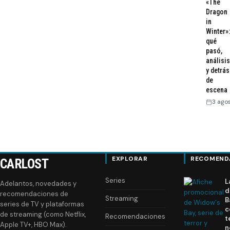
«The
Dragon
in
Winter»:
qué
pasó,
análisis
y detrás
de
escena
3 ago
EXPLORAR
RECOMEND
CARLOST
Series
L
Adelantos, novedades y
d
recomendaciones de
Streaming
B
series de TV y plataformas
c
de streaming (como Netflix,
Recomendaciones
t
Apple TV+, HBO Max).
n