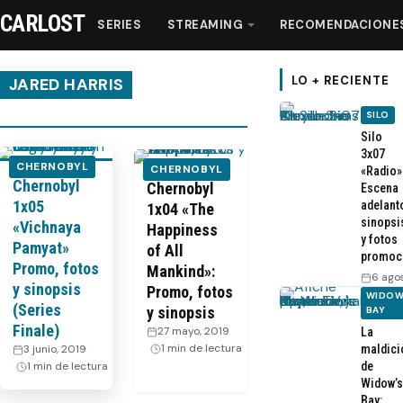
CARLOST
SERIES
STREAMING
RECOMENDACIONE
LO + RECIENTE
JARED HARRIS
SILO
Series
Silo
3x07
CHERNOBYL
CHERNOBYL
«Radio»
Chernobyl
Streaming
Chernobyl
Escena
1x05
adelant
1x04 «The
sinopsi
«Vichnaya
Happiness
Recomendaciones
y fotos
Pamyat»
of All
promoc
Promo, fotos
Mankind»:
6 ago
Videos
y sinopsis
Promo, fotos
WIDOW
(Series
y sinopsis
BAY
Finale)
27 mayo, 2019
·
La
Webisodios
1 min de lectura
3 junio, 2019
·
maldici
1 min de lectura
de
Widow’s
Bay: