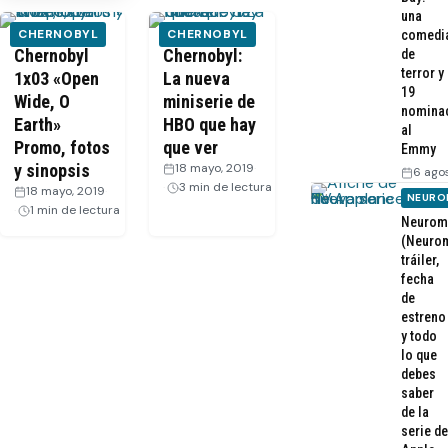
una
CHERNOBYL
CHERNOBYL
comedi
Chernobyl
Chernobyl:
de
terror y
1x03 «Open
La nueva
19
Wide, O
miniserie de
nomina
Earth»
HBO que hay
al
Promo, fotos
que ver
Emmy
y sinopsis
18 mayo, 2019
·
6 ago
3 min de lectura
18 mayo, 2019
·
NEURO
1 min de lectura
Neurom
(Neurom
tráiler,
fecha
de
estreno
y todo
lo que
debes
saber
de la
serie de