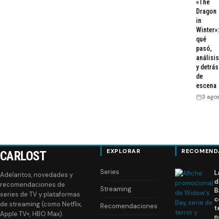
«The
Dragon
in
Winter»:
qué
pasó,
análisis
y detrás
de
escena
3 ago
EXPLORAR
RECOMEND
CARLOST
Series
L
Adelantos, novedades y
d
recomendaciones de
Streaming
B
series de TV y plataformas
c
de streaming (como Netflix,
Recomendaciones
t
Apple TV+, HBO Max).
n