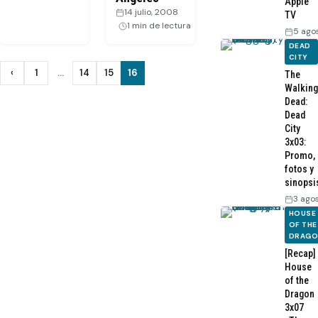
Apple
14 julio, 2008
·
TV
1 min de lectura
5 ago
DEAD
CITY
Paginación
‹
1
…
14
15
16
The
Anterior
Walking
de
Dead:
Dead
entradas
City
3x03:
Promo,
fotos y
sinopsi
3 ago
HOUSE
OF THE
DRAG
[Recap]
House
of the
Dragon
3x07