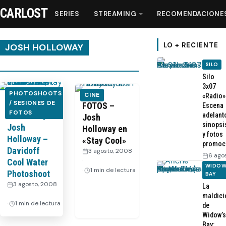
CARLOST
SERIES
STREAMING
RECOMENDACIONE
LO + RECIENTE
JOSH HOLLOWAY
SILO
Series
Silo
3x07
PHOTOSHOOTS
CINE
«Radio»
VIDEO +
/ SESIONES DE
Streaming
FOTOS –
Escena
FOTOS
FOTOS HQ –
adelant
Josh
sinopsi
Josh
Holloway en
Recomendaciones
y fotos
Holloway –
«Stay Cool»
promoc
Davidoff
3 agosto, 2008
6 ago
Videos
·
Cool Water
WIDOW
1 min de lectura
Photoshoot
BAY
3 agosto, 2008
La
Webisodios
·
maldici
1 min de lectura
de
Widow’s
Bay: