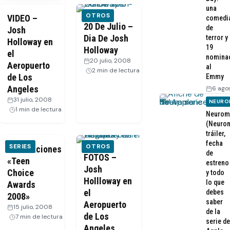
una
OTROS
VIDEO –
comedi
20 De Julio –
de
Josh
Dia De Josh
terror y
Holloway en
19
Holloway
el
nomina
20 julio, 2008
·
Aeropuerto
al
2 min de lectura
de Los
Emmy
Angeles
6 ago
31 julio, 2008
·
NEURO
1 min de lectura
Neurom
(Neurom
tráiler,
fecha
SERIES
OTROS
Nominaciones
de
FOTOS –
«Teen
estreno
Josh
Choice
y todo
Hollloway en
lo que
Awards
el
debes
2008»
saber
Aeropuerto
15 julio, 2008
·
de la
de Los
7 min de lectura
serie de
Angeles