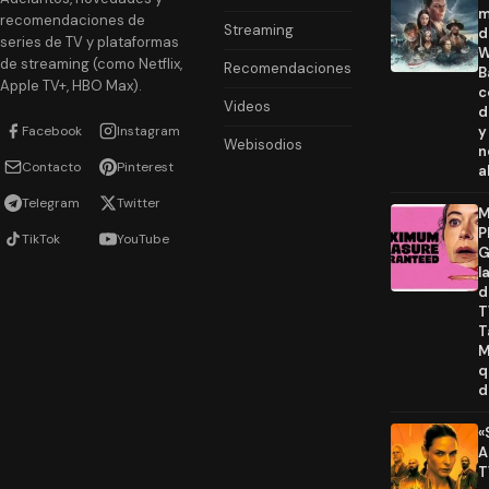
m
recomendaciones de
Streaming
d
series de TV y plataformas
W
de streaming (como Netflix,
Recomendaciones
B
Apple TV+, HBO Max).
c
Videos
d
Facebook
Instagram
y
Webisodios
n
Contacto
Pinterest
a
Telegram
Twitter
M
P
TikTok
YouTube
G
l
d
T
T
M
q
d
«
A
T