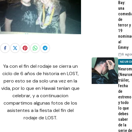
Bay:
una
comedi
de
terror y
19
nomina
al
Emmy
6 ago
NEURO
Ya con el fin del rodaje se cierra un
Neurom
ciclo de 6 años de historia en LOST,
(Neurom
tráiler,
pero esto se da solo una vez en la
fecha
vida, por lo que en Hawaii tenían que
de
celebrar, y a continuacion
estreno
compartimos algunas fotos de los
y todo
lo que
asistentes a la fiesta del fin del
debes
rodaje de LOST.
saber
de la
serie de