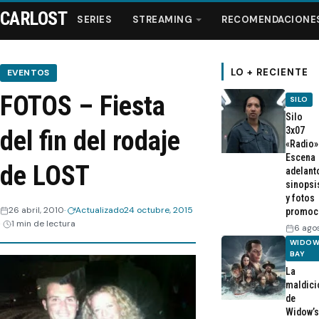
CARLOST
SERIES
STREAMING
RECOMENDACIONE
LO + RECIENTE
EVENTOS
FOTOS – Fiesta
SILO
Series
Silo
3x07
del fin del rodaje
«Radio»
Streaming
Escena
de LOST
adelant
sinopsi
Recomendaciones
y fotos
26 abril, 2010
Actualizado
24 octubre, 2015
promoc
1 min de lectura
Videos
6 ago
WIDOW
BAY
Webisodios
La
maldici
de
Widow’s