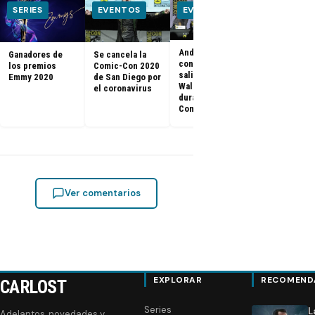
SERIES
EVENTOS
EVENTOS
EVENTOS
Andrew Lincoln
Ganadores de
Se cancela la
Kit Harington
confirma su
los premios
Comic-Con 2020
Rose Leslie 
salida de The
Emmy 2020
de San Diego por
Game of
Walking Dead
el coronavirus
Thrones, se
durante la
casaron en u
Comic-Con
castillo
Ver comentarios
EXPLORAR
RECOMEND
CARLOST
Series
L
Adelantos, novedades y