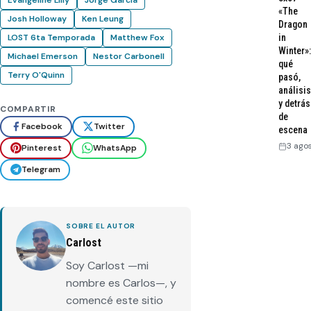
«The
Josh Holloway
Ken Leung
Dragon
LOST 6ta Temporada
Matthew Fox
in
Winter»:
Michael Emerson
Nestor Carbonell
qué
Terry O'Quinn
pasó,
análisis
y detrás
COMPARTIR
de
Facebook
Twitter
escena
3 ago
Pinterest
WhatsApp
Telegram
SOBRE EL AUTOR
Carlost
Soy Carlost —mi
nombre es Carlos—, y
comencé este sitio