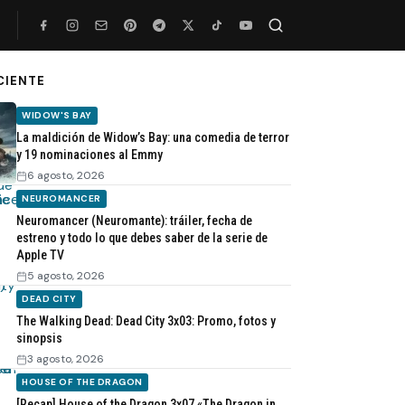
CIENTE
Buscar
WIDOW'S BAY
La maldición de Widow’s Bay: una comedia de terror
y 19 nominaciones al Emmy
6 agosto, 2026
NEUROMANCER
Neuromancer (Neuromante): tráiler, fecha de
estreno y todo lo que debes saber de la serie de
Apple TV
5 agosto, 2026
DEAD CITY
The Walking Dead: Dead City 3x03: Promo, fotos y
sinopsis
3 agosto, 2026
HOUSE OF THE DRAGON
[Recap] House of the Dragon 3x07 «The Dragon in