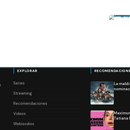
EXPLORAR
RECOMENDACION
Series
La maldi
s
nominac
Streaming
Recomendaciones
Maximum 
Videos
Tatiana 
Webisodios