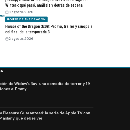
Winter»: qué pasó, análisis y detrás de escena
3 agosto, 2026
HOUSE OF THE DRAGON
House of the Dragon 3x08: Promo, tráiler y sinopsis
del final de la temporada 3
2 agosto, 2026
ES
ción de Widow’s Bay: una comedia de terror y 19
iones al Emmy
Pleasure Guaranteed: la serie de Apple TV con
Maslany que debes ver