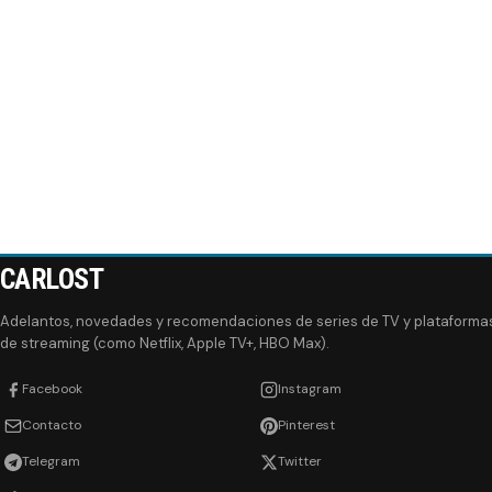
CARLOST
Adelantos, novedades y recomendaciones de series de TV y plataforma
de streaming (como Netflix, Apple TV+, HBO Max).
Facebook
Instagram
Contacto
Pinterest
Telegram
Twitter