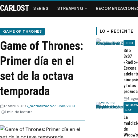
CARLOST
SERIES
STREAMING
RECOMENDACIONE
LO + RECIENTE
GAME OF THRONES
Game of Thrones:
SILO
Series
Silo
3x07
Primer día en el
«Radio»
Streaming
Escena
set de la octava
adelant
sinopsi
Recomendaciones
y fotos
temporada
promoc
Videos
6 ago
WIDOW
17 abril, 2019
Actualizado
27 junio, 2019
BAY
1 min de lectura
Webisodios
La
maldici
de
Widow’s