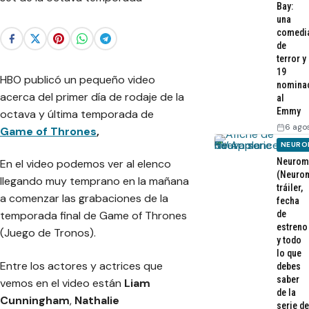
Bay:
una
comedi
de
terror y
19
HBO publicó un pequeño video
nomina
acerca del primer día de rodaje de la
al
Emmy
octava y última temporada de
6 ago
Game of Thrones
,
NEURO
Neurom
En el video podemos ver al elenco
(Neurom
llegando muy temprano en la mañana
tráiler,
a comenzar las grabaciones de la
fecha
de
temporada final de Game of Thrones
estreno
(Juego de Tronos).
y todo
lo que
Entre los actores y actrices que
debes
saber
vemos en el video están
Liam
de la
Cunningham
,
Nathalie
serie de