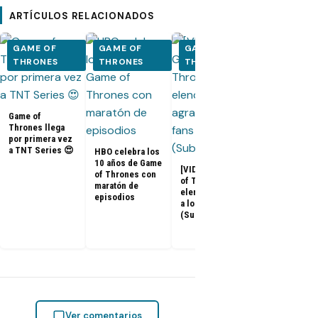
ARTÍCULOS RELACIONADOS
GAME OF
GAME OF
GAME OF
GAME OF
THRONES
THRONES
THRONES
THRONES
Game of
Thrones llega
por primera vez
a TNT Series 😍
HBO celebra los
10 años de Game
[VIDEOS] Game
of Thrones con
of Thrones: El
maratón de
Adelanto del
elenco agradece
episodios
documental 
a los fans
Game of
(Subtitulado)
Thrones: «La
Última Guard
Ver comentarios