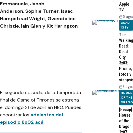
Emmanuele
,
Jacob
Apple
TV
Anderson
,
Sophie Turner
,
Isaac
5 ago
Hampstead Wright
,
Gwendoline
DEAD
Christie
,
Iain Glen y Kit Harington
.
CITY
The
Walking
Dead:
Dead
City
3x03:
Promo,
fotos y
sinopsi
3 ago
El segundo episodio de la temporada
HOUSE
OF THE
final de Game of Thrones se estrena
DRAG
el domingo 21 de abril en HBO. Puedes
[Recap]
encontrar los
adelantos del
House
of the
episodio 8x02 acá.
Dragon
3x07