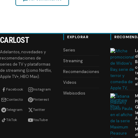
EXPLORAR
RECOMEND
CARLOST
Series
L
Adelantos, novedades y
d
recomendaciones de
Streaming
B
series de TV y plataformas
c
de streaming (como Netflix,
Recomendaciones
t
Apple TV+, HBO Max).
n
Videos
a
Facebook
Instagram
Webisodios
M
Contacto
Pinterest
P
G
Telegram
Twitter
l
A
TikTok
YouTube
T
M
d