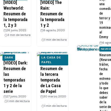
[VIDEO]
[VIDEO] The
una
Westworld:
Rain:
comedi
Resumen de
Resumen de
de
terror y
la temporada
la temporada
19
1, 2 y 3
1 y 2
nomina
26 junio, 2022
·
6 agosto, 2020
al
3 min de lectura
·
Emmy
1 min de lectura
6 ago
NEURO
Neurom
DARK
LA CASA DE
(Neurom
[VIDEO] Dark:
[VIDEO]
PAPEL
tráiler,
Resumen de
Resumen de
fecha
las
la tercera
de
estreno
temporadas
temporada
y todo
1 y 2 de la
de La Casa
lo que
serie
de Papel
debes
27 junio, 2020
·
30 marzo, 2020
saber
1 min de lectura
·
de la
1 min de lectura
serie de