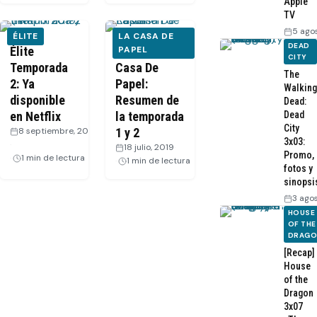
Apple
TV
5 ago
ÉLITE
LA CASA DE
DEAD
Élite
VIDEO: La
PAPEL
CITY
Temporada
Casa De
The
2: Ya
Papel:
Walking
disponible
Resumen de
Dead:
en Netflix
la temporada
Dead
City
8 septiembre, 2019
1 y 2
3x03:
·
18 julio, 2019
·
Promo,
1 min de lectura
1 min de lectura
fotos y
sinopsi
3 ago
HOUSE
OF THE
DRAG
[Recap]
House
of the
Dragon
3x07