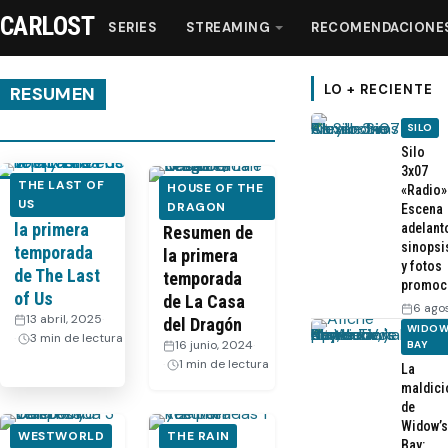
CARLOST
SERIES
STREAMING
RECOMENDACIONE
LO + RECIENTE
RESUMEN
SILO
Series
Silo
3x07
THE LAST OF
HOUSE OF THE
«Radio»
Resumen de
US
Streaming
VIDEO:
DRAGON
Escena
la primera
adelant
Resumen de
sinopsi
temporada
la primera
Recomendaciones
y fotos
de The Last
temporada
promoc
of Us
de La Casa
6 ago
Videos
13 abril, 2025
·
del Dragón
WIDOW
3 min de lectura
16 junio, 2024
·
BAY
1 min de lectura
La
Webisodios
maldici
de
Widow’s
WESTWORLD
THE RAIN
Bay: