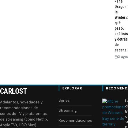
«The
Dragon
in
Winter»:
qué
pasó,
análisis
y detrás
de
escena
3 ago
EXPLORAR
RECOMEND
CARLOST
Series
L
Adelantos, novedades y
d
recomendaciones de
Streaming
B
series de TV y plataformas
c
de streaming (como Netflix,
Recomendaciones
t
Apple TV+, HBO Max).
n