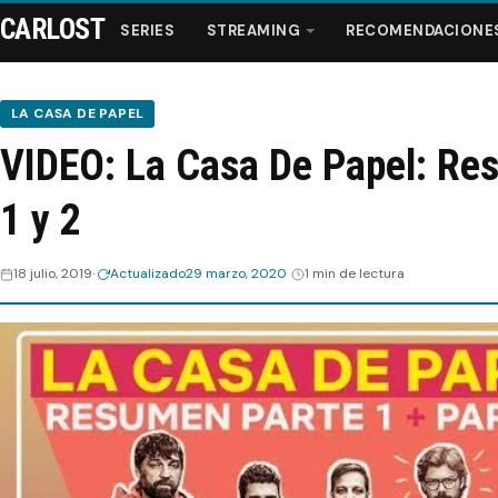
CARLOST
SERIES
STREAMING
RECOMENDACIONE
LA CASA DE PAPEL
VIDEO: La Casa De Papel: Re
Series
1 y 2
Streaming
18 julio, 2019
Actualizado
29 marzo, 2020
1 min de lectura
Recomendaciones
Videos
Webisodios