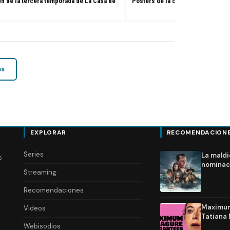
 de la tercera temporada de La Casa de
Pósters de la cuarta temporada d
os
EXPLORAR
RECOMENDACION
Series
La maldi
s
nominac
Streaming
Recomendaciones
Maximum 
Videos
Tatiana 
Webisodios