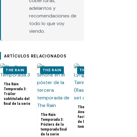
coberturas,
adelantos y
recomendaciones de
todo lo que voy
viendo.
ARTÍCULOS RELACIONADOS
THE RAIN
THE RAIN
THE RAIN
THE RAIN
The Rain
Temporada 3:
Tráiler
subtitulado del
final de la serie
The Rain:
Anuncio de
The Rain
The Rain
fecha de estreno
Temporada 3:
Temporada 2
de la tercera
Pósters de la
(Netflix):
temporada
temporada final
Pósters y trá
de la serie
subtitulado 