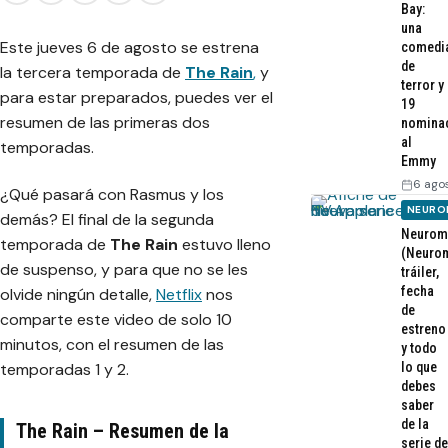
Bay:
una
Este jueves 6 de agosto se estrena
comedi
de
la tercera temporada de
The Rain
,
y
terror y
para estar preparados, puedes ver el
19
resumen de las primeras dos
nomina
al
temporadas.
Emmy
6 ago
¿Qué pasará con Rasmus y los
NEURO
demás? El final de la segunda
Neurom
temporada de
The Rain
estuvo lleno
(Neurom
de suspenso, y para que no se les
tráiler,
fecha
olvide ningún detalle,
Netflix
nos
de
comparte este video de solo 10
estreno
minutos, con el resumen de las
y todo
lo que
temporadas 1 y 2.
debes
saber
de la
The Rain – Resumen de la
serie de