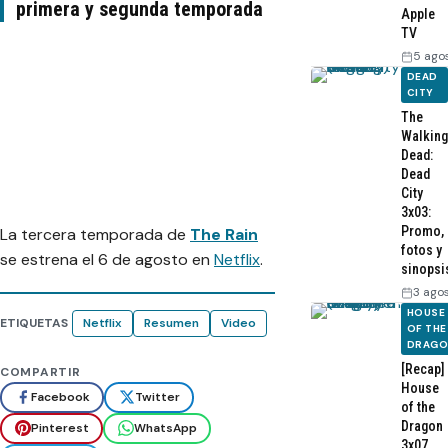
primera y segunda temporada
Apple
TV
5 ago
DEAD
CITY
The
Walking
Dead:
Dead
City
3x03:
Promo,
La tercera temporada de
The Rain
fotos y
se estrena el 6 de agosto en
Netflix
.
sinopsi
3 ago
HOUSE
ETIQUETAS
Netflix
Resumen
Video
OF THE
DRAG
[Recap]
COMPARTIR
House
Facebook
Twitter
of the
Dragon
Pinterest
WhatsApp
3x07