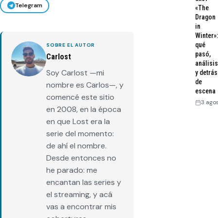
Telegram
«The
Dragon
in
Winter»:
qué
SOBRE EL AUTOR
pasó,
Carlost
análisis
Soy Carlost —mi
y detrás
de
nombre es Carlos—, y
escena
comencé este sitio
3 ago
en 2008, en la época
en que Lost era la
serie del momento:
de ahí el nombre.
Desde entonces no
he parado: me
encantan las series y
el streaming, y acá
vas a encontrar mis