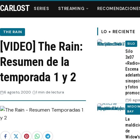
CARLOST
SERIES
STREAMING
RECOMENDACIONE
LO + RECIENTE
THE RAIN
[VIDEO] The Rain:
SILO
Series
Silo
3x07
Resumen de la
«Radio»
Streaming
Escena
temporada 1 y 2
adelant
sinopsi
Recomendaciones
y fotos
6 agosto, 2020
1 min de lectura
promoc
Videos
6 ago
WIDOW
BAY
Webisodios
La
maldici
de
Widow’s