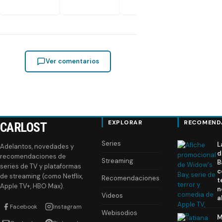
español
Ver comentarios
EXPLORAR
RECOMEND
CARLOST
Series
L
Adelantos, novedades y
d
recomendaciones de
Streaming
B
series de TV y plataformas
c
de streaming (como Netflix,
Recomendaciones
t
Apple TV+, HBO Max).
n
Videos
a
Facebook
Instagram
Webisodios
M