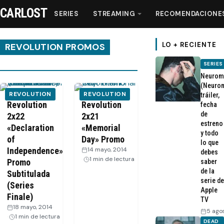
CARLOST
SERIES
STREAMING
RECOMENDACIONE
LO + RECIENTE
REVOLUTION PROMOS
SERIES
Series
Neurom
(Neurom
REVOLUTION
REVOLUTION
tráiler,
Streaming
Revolution
Revolution
fecha
de
2x22
2x21
estreno
«Declaration
«Memorial
Recomendaciones
y todo
of
Day» Promo
lo que
Independence»
14 mayo, 2014
·
debes
Videos
1 min de lectura
Promo
saber
de la
Subtitulada
serie de
(Series
Webisodios
Apple
Finale)
TV
18 mayo, 2014
·
5 ago
1 min de lectura
DEAD