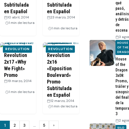
qué
Subtitulada
Subtitulada
pasó,
en Español
en Español
análisis
10 abril, 2014
·
23 marzo, 2014
y detrás
1 min de lectura
·
de
1 min de lectura
escena
3 ago
HOUSE
OF THE
REVOLUTION
REVOLUTION
DRAG
Revolution
Revolution
House
2x17 «Why
2x16
of the
We Fight»
«Exposition
Dragon
Promo
Boulevard»
3x08:
19 marzo, 2014
Promo
Promo,
·
tráiler y
Subtitulada
1 min de lectura
sinopsi
en Español
del final
12 marzo, 2014
·
de la
1 min de lectura
tempor
3
2 ago
Paginación
1
2
3
…
5
›
Siguiente
SILO