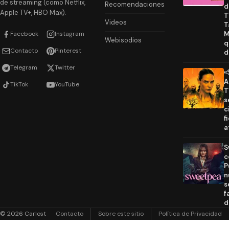
de streaming (como Netflix,
Recomendaciones
d
Apple TV+, HBO Max).
T
Videos
T
Facebook
Instagram
M
Webisodios
q
Contacto
Pinterest
d
Telegram
Twitter
«
A
TikTok
YouTube
T
s
c
f
a
S
c
P
n
s
f
d
© 2026 Carlost
Contacto
Sobre este sitio
Política de Privacidad