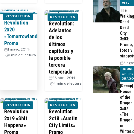
CITY
The
REVOLUTION
Walking
REVOLUTION
Revolution
Dead:
Revolution:
Dead
2x20
Adelantos
City
«Tomorrowland»
de los
3x03:
Promo
últimos
Promo,
1 mayo, 2014
·
capítulos y
fotos y
1 min de lectura
sinopsi
la posible
3 ago
tercera
HOUSE
temporada
OF THE
26 abril, 2014
·
DRAG
4 min de lectura
[Recap]
House
of the
Dragon
REVOLUTION
REVOLUTION
3x07
Revolution
Revolution
«The
2x19 «Shit
2x18 «Austin
Dragon
Happens»
City Limits»
in
Promo
Promo
Winter»: