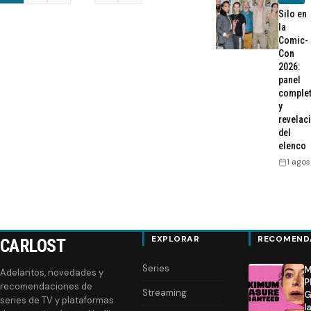
de
Silo en
la
entradas
Comic-
Con
2026:
panel
comple
y
revelac
del
elenco
1 agos
EXPLORAR
RECOMEND
CARLOST
Series
M
Adelantos, novedades y
P
recomendaciones de
Streaming
G
series de TV y plataformas
l