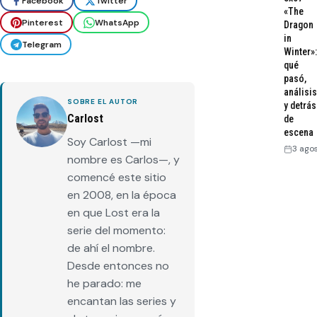
Facebook
Twitter
«The
Pinterest
WhatsApp
Dragon
in
Telegram
Winter»:
qué
pasó,
análisis
SOBRE EL AUTOR
y detrás
Carlost
de
escena
Soy Carlost —mi
3 ago
nombre es Carlos—, y
comencé este sitio
en 2008, en la época
en que Lost era la
serie del momento:
de ahí el nombre.
Desde entonces no
he parado: me
encantan las series y