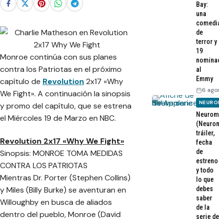
Bay:
una
comedi
de
terror y
19
Monroe continúa con sus planes
nomina
contra los Patriotas en el próximo
al
Emmy
capítulo de
Revolution
2x17 «Why
6 ago
We Fight». A continuación la sinopsis
NEURO
y promo del capítulo, que se estrena
Neurom
el Miércoles 19 de Marzo en NBC.
(Neurom
tráiler,
Revolution 2x17 «Why We Fight»
fecha
de
Sinopsis: MONROE TOMA MEDIDAS
estreno
CONTRA LOS PATRIOTAS
y todo
Mientras Dr. Porter (Stephen Collins)
lo que
debes
y Miles (Billy Burke) se aventuran en
saber
Willoughby en busca de aliados
de la
dentro del pueblo, Monroe (David
serie de