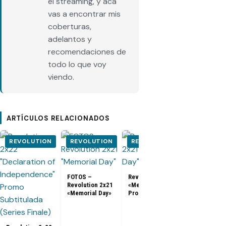
el streaming, y acá
vas a encontrar mis
coberturas,
adelantos y
recomendaciones de
todo lo que voy
viendo.
ARTÍCULOS RELACIONADOS
REVOLUTION
REVOLUTION
REVOLUTION
REVOLUT
FOTOS –
Revolution 2x21
Revolution 2x21
«Memorial Day»
«Memorial Day»
Promo
Revolution
cancelada po
NBC luego d