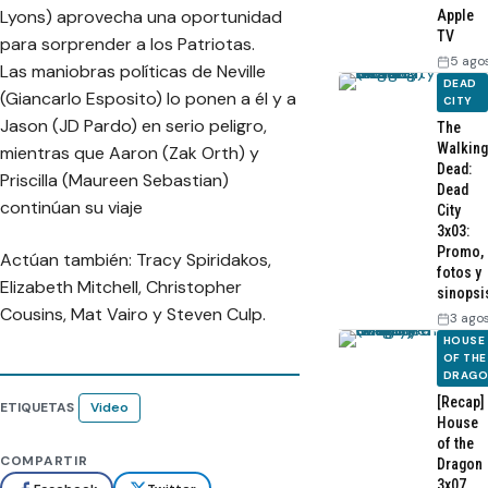
Lyons) aprovecha una oportunidad
Apple
TV
para sorprender a los Patriotas.
5 ago
Las maniobras políticas de Neville
DEAD
(Giancarlo Esposito) lo ponen a él y a
CITY
Jason (JD Pardo) en serio peligro,
The
Walking
mientras que Aaron (Zak Orth) y
Dead:
Priscilla (Maureen Sebastian)
Dead
continúan su viaje
City
3x03:
Promo,
Actúan también: Tracy Spiridakos,
fotos y
Elizabeth Mitchell, Christopher
sinopsi
Cousins, Mat Vairo y Steven Culp.
3 ago
HOUSE
OF THE
DRAG
[Recap]
ETIQUETAS
Video
House
of the
COMPARTIR
Dragon
3x07