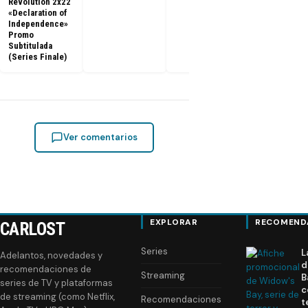
dos tempora
Revolution 2x22
«Declaration of
Independence»
Promo
Subtitulada
(Series Finale)
Ver comentarios
EXPLORAR
RECOMEND
CARLOST
Series
L
Adelantos, novedades y
d
recomendaciones de
Streaming
B
series de TV y plataformas
c
de streaming (como Netflix,
Recomendaciones
t