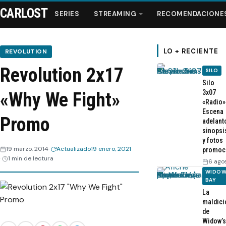
CARLOST
SERIES
STREAMING
RECOMENDACIONE
LO + RECIENTE
REVOLUTION
Revolution 2x17
SILO
Series
Silo
3x07
«Why We Fight»
«Radio»
Streaming
Escena
Promo
adelant
sinopsi
Recomendaciones
y fotos
19 marzo, 2014
Actualizado
19 enero, 2021
promoc
1 min de lectura
Videos
6 ago
WIDOW
BAY
Webisodios
La
maldici
de
Widow’s