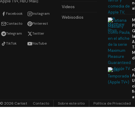
Apple TV+, HBO Max).
n
Videos
a
Facebook
Instagram
Webisodios
M
Contacto
Pinterest
P
G
Telegram
Twitter
l
A
TikTok
YouTube
T
M
d
«
A
U
c
f
a
© 2026 Carlost
Contacto
Sobre este sitio
Política de Privacidad