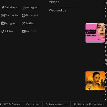
Videos
d
Facebook
Instagram
y
Webisodios
n
Contacto
Pinterest
a
Telegram
Twitter
M
P
TikTok
YouTube
G
l
d
T
T
M
q
d
«
A
T
s
c
f
a
© 2026 Carlost
Contacto
Sobre este sitio
Política de Privacidad