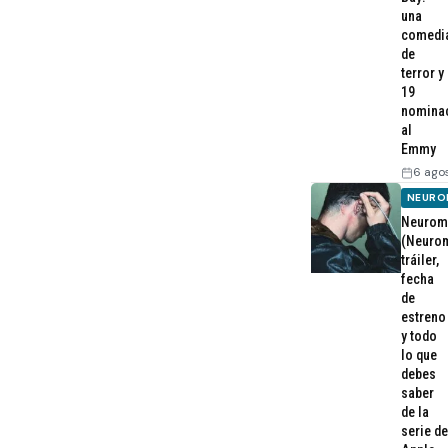
una
comedi
de
terror y
19
nomina
al
Emmy
6 ago
NEURO
Neurom
(Neurom
tráiler,
fecha
de
estreno
y todo
lo que
debes
saber
de la
serie de