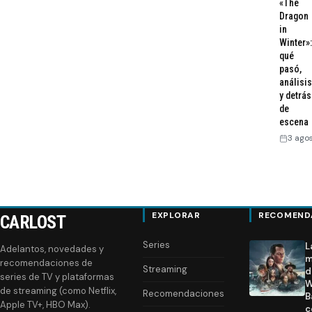
«The
Dragon
in
Winter»:
qué
pasó,
análisis
y detrás
de
escena
3 ago
EXPLORAR
RECOMEND
CARLOST
Series
L
Adelantos, novedades y
m
recomendaciones de
Streaming
d
series de TV y plataformas
W
de streaming (como Netflix,
Recomendaciones
B
Apple TV+, HBO Max).
c