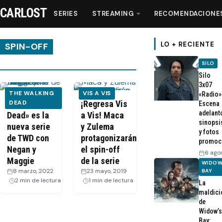
CARLOST
SERIES
STREAMING
RECOMENDACIONE
LO + RECIENTE
SPIN-OFF
SILO
Series
Silo
3x07
THE WALKING
VIS A VIS
«Radio»
Streaming
«Isle of the
DEAD
¡Regresa Vis
Escena
adelant
Dead» es la
a Vis! Maca
sinopsi
nueva serie
y Zulema
Recomendaciones
y fotos
de TWD con
protagonizarán
promoc
Negan y
el spin-off
6 ago
Videos
Maggie
de la serie
WIDOW
8 marzo, 2022
·
23 mayo, 2019
·
BAY
2 min de lectura
1 min de lectura
La
Webisodios
maldici
de
Widow’s
Bay: