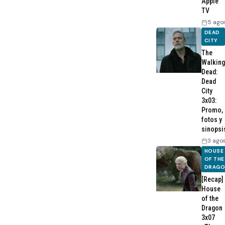
Apple
TV
5 ago
DEAD
CITY
The
Walking
Dead:
Dead
City
3x03:
Promo,
fotos y
sinopsi
3 ago
HOUSE
OF THE
DRAG
[Recap]
House
of the
Dragon
3x07